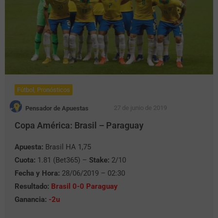
Fútbol
,
Pronósticos
27 de junio de 2019
Pensador de Apuestas
Copa América: Brasil – Paraguay
Apuesta:
Brasil HA 1,75
Cuota:
1.81 (Bet365) –
Stake:
2/10
Fecha y Hora:
28/06/2019 – 02:30
Resultado:
Brasil 0-0 Paraguay
Ganancia:
-2u