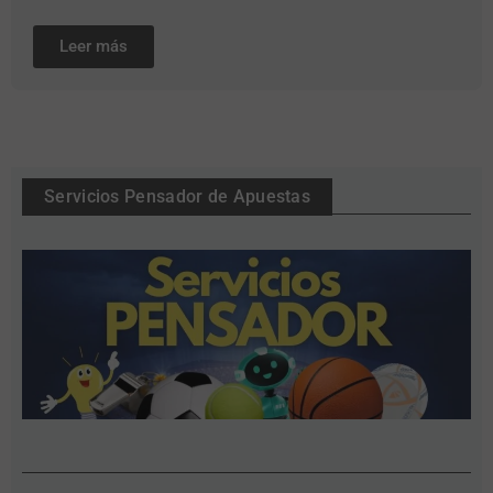
Leer más
Servicios Pensador de Apuestas