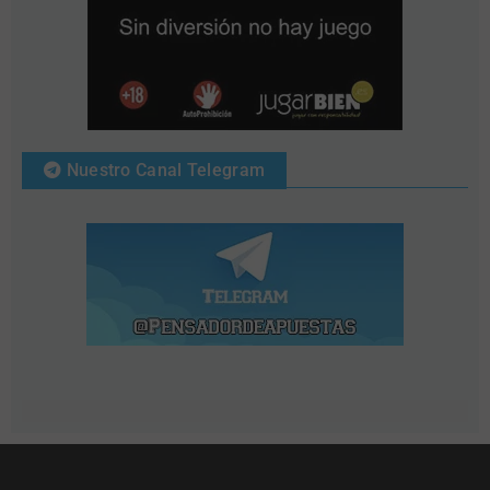
Nuestro Canal Telegram