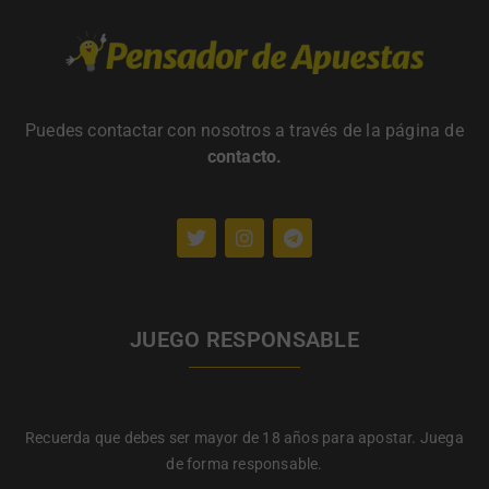
Puedes contactar con nosotros a través de la página de
contacto
.
JUEGO RESPONSABLE
Recuerda que debes ser mayor de 18 años para apostar. Juega
de forma responsable.