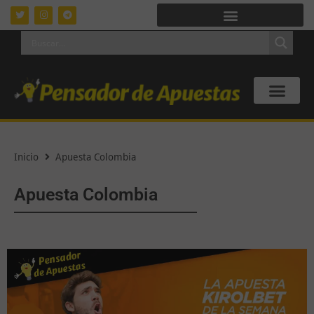
Inicio
Apuesta Colombia
Apuesta Colombia