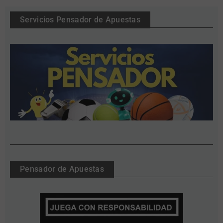
Servicios Pensador de Apuestas
Pensador de Apuestas