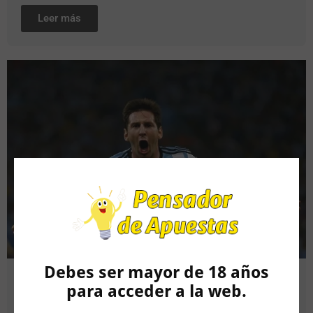
Leer más
Debes ser mayor de 18 años
Casas de apuestas
,
Promociones Casas de apuestas
para acceder a la web.
Administración de Pensador
16 de junio de 2015