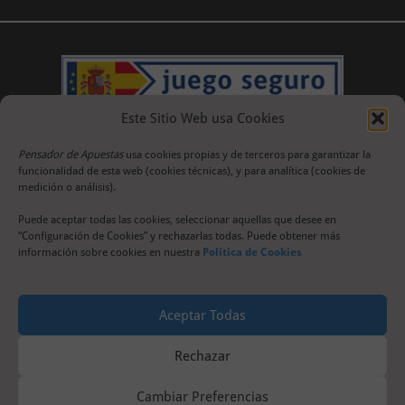
Este Sitio Web usa Cookies
Pensador de Apuestas
usa cookies propias y de terceros para garantizar la
funcionalidad de esta web (cookies técnicas), y para analítica (cookies de
medición o análisis).
Puede aceptar todas las cookies, seleccionar aquellas que desee en
“Configuración de Cookies” y rechazarlas todas. Puede obtener más
información sobre cookies en nuestra
Política de Cookies
Aceptar Todas
Rechazar
Cambiar Preferencias