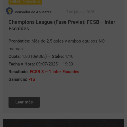
Fútbol
,
Pronósticos
7 de julio de 2025
Pensador de Apuestas
Champions League (Fase Previa): FCSB – Inter
Escaldes
Pronóstico:
Más de 2.5 goles y ambos equipos NO
marcan
Cuota:
1.80 (Bet365) –
Stake:
1/10
Fecha y Hora:
09/07/2025 – 19:30
Resultado:
FCSB 3 – 1 Inter Escaldes
Ganancia:
-1u
Leer más