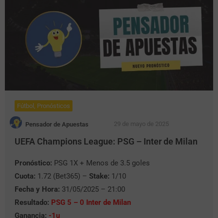
Fútbol
,
Pronósticos
29 de mayo de 2025
Pensador de Apuestas
UEFA Champions League: PSG – Inter de Milan
Pronóstico:
PSG 1X + Menos de 3.5 goles
Cuota:
1.72 (Bet365) –
Stake:
1/10
Fecha y Hora:
31/05/2025 – 21:00
Resultado:
PSG 5 – 0 Inter de Milan
Ganancia:
-1u