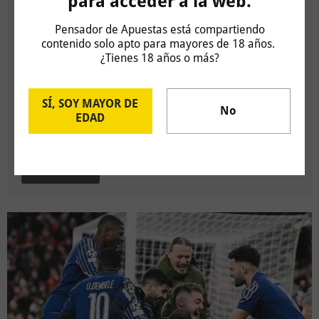
para acceder a la web.
Champions League: Real Madrid – Arsenal
Pensador de Apuestas está compartiendo
Pronóstico:
Más de 3.0 goles (línea de gol)
contenido solo apto para mayores de 18 años.
Cuota:
1.91 (Bet365) –
Stake:
1/10
¿Tienes 18 años o más?
Fecha y Hora:
16/04/2025 – 21:00
Resultado:
Real Madrid 1 – 2 Arsenal
SÍ, SOY MAYOR DE
No
Ganancia:
+0u (void)
EDAD
Leer más