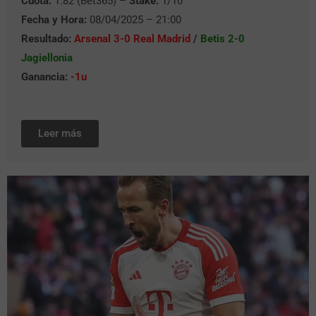
Cuota:
1.82 (Bet365) –
Stake:
1/10
Fecha y Hora:
08/04/2025 – 21:00
Resultado:
Arsenal 3-0 Real Madrid
/
Betis 2-0
Jagiellonia
Ganancia:
-1u
Leer más