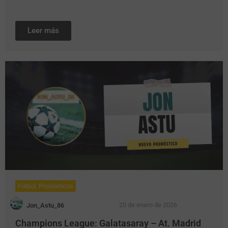
Leer más
Fútbol
,
Pronósticos
20 de enero de 2026
Jon_Astu_86
Champions League: Galatasaray – At. Madrid