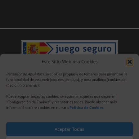
Este Sitio Web usa Cookies
Pensador de Apuestas
usa cookies propias y de terceros para garantizar la
funcionalidad de esta web (cookies técnicas), y para analítica (cookies de
medición o análisis).
Puede aceptar todas las cookies, seleccionar aquellas que desee en
“Configuración de Cookies” y rechazarlas todas. Puede obtener más
información sobre cookies en nuestra
Política de Cookies
Aceptar Todas