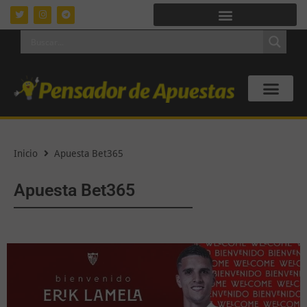
Inicio
Apuesta Bet365
Apuesta Bet365