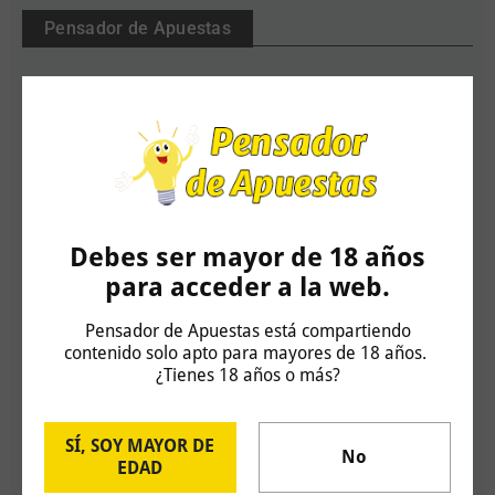
Pensador de Apuestas
Debes ser mayor de 18 años
para acceder a la web.
Nuestro Canal Telegram
Pensador de Apuestas está compartiendo
contenido solo apto para mayores de 18 años.
¿Tienes 18 años o más?
SÍ, SOY MAYOR DE
No
EDAD