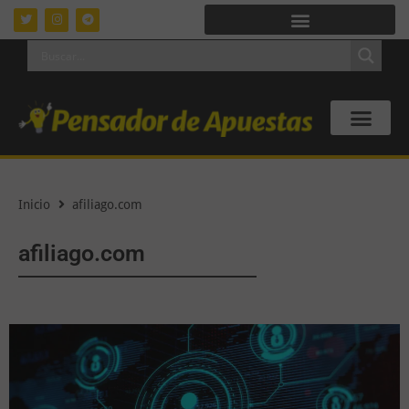
Inicio
afiliago.com
afiliago.com