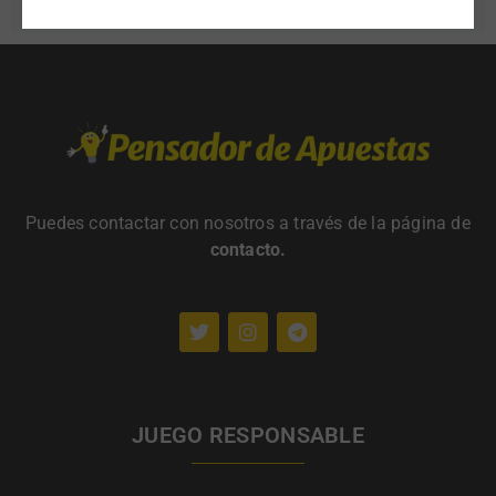
Puedes contactar con nosotros a través de la página de
contacto
.
JUEGO RESPONSABLE