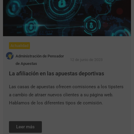
Actualidad
Administración de Pensador
12 de junio de 2023
de Apuestas
La afiliación en las apuestas deportivas
Las casas de apuestas ofrecen comisiones a los tipsters
a cambio de atraer nuevos clientes a su página web.
Hablamos de los diferentes tipos de comisión.
Leer más