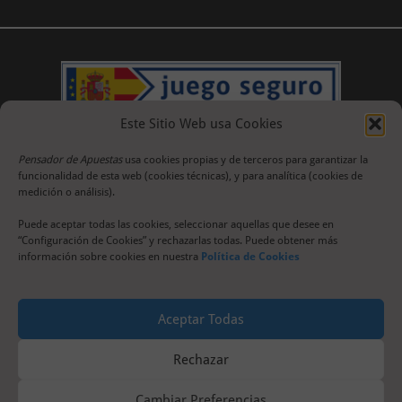
Este Sitio Web usa Cookies
Pensador de Apuestas
usa cookies propias y de terceros para garantizar la
funcionalidad de esta web (cookies técnicas), y para analítica (cookies de
medición o análisis).
Puede aceptar todas las cookies, seleccionar aquellas que desee en
“Configuración de Cookies” y rechazarlas todas. Puede obtener más
información sobre cookies en nuestra
Política de Cookies
Aceptar Todas
Rechazar
Cambiar Preferencias