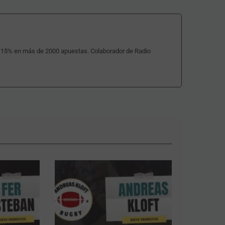
el 15% en más de 2000 apuestas. Colaborador de Radio