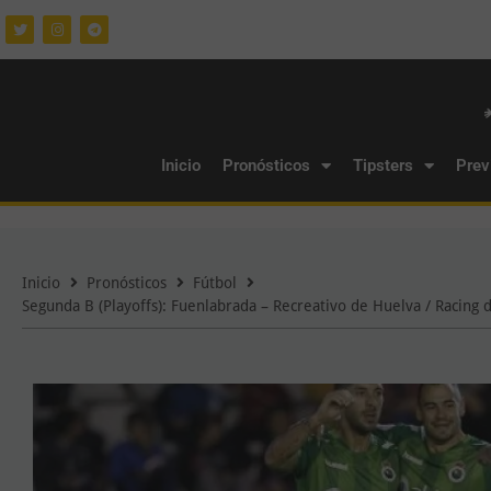
Inicio
Pronósticos
Tipsters
Prev
Inicio
Pronósticos
Fútbol
Segunda B (Playoffs): Fuenlabrada – Recreativo de Huelva / Racing 