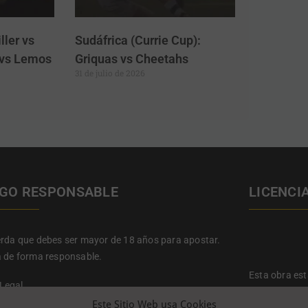
ller vs
Sudáfrica (Currie Cup):
a vs Lemos
Griquas vs Cheetahs
31 de julio de 2026
GO RESPONSABLE
LICENCI
rda que debes ser mayor de 18 años para apostar.
 de forma responsable.
Esta obra es
 Legal
Reconocimien
ca de Privacidad
Este Sitio Web usa Cookies