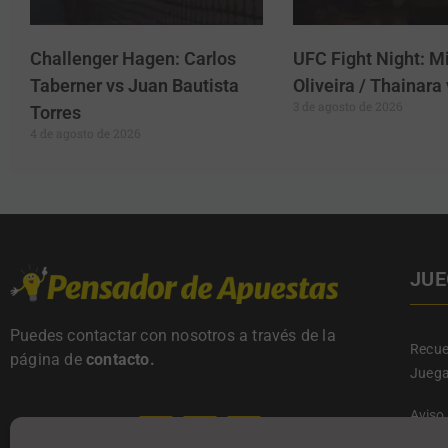
Challenger Hagen: Carlos
UFC Fight Night: Mi
Taberner vs Juan Bautista
Oliveira / Thainar
3 de agosto de 2026
Torres
4 de agosto de 2026
JUE
Puedes contactar con nosotros a través de la
Recue
página de
contacto
.
Juega
Aviso
Políti