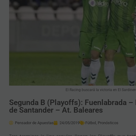
El Racing buscará la victoria en El Sardine
Segunda B (Playoffs): Fuenlabrada – 
de Santander – At. Baleares
Pensador de Apuestas
24/05/2019
Fútbol
,
Pronósticos