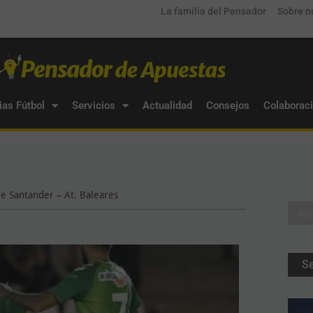
La familia del Pensador
Sobre n
ias Fútbol
Servicios
Actualidad
Consejos
Colaborac
de Santander – At. Baleares
S