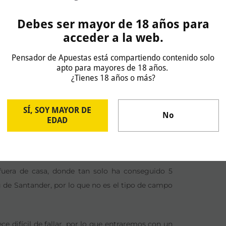
 rebosar para llevar a su equipo en volandas para
Debes ser mayor de 18 años para
acceder a la web.
Pensador de Apuestas está compartiendo contenido solo
pazo para la Segunda B con muchos
apto para mayores de 18 años.
as superiores. El Sardinero estará a
¿Tienes 18 años o más?
andas para conseguir un buen resultado
SÍ, SOY MAYOR DE
No
EDAD
se a un rival de la talla del Racing.
Quiere llegar
prácticamente todo esta temporada
. Al conjunto
fuera de casa, donde tan solo ha conseguido 5
g de Santander, por lo que no es el tipo de campo
e difícil de fallar, por lo que entraremos con un