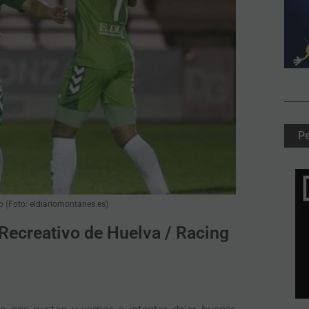
P
ro (Foto: eldiariomontanes.es)
Recreativo de Huelva / Racing