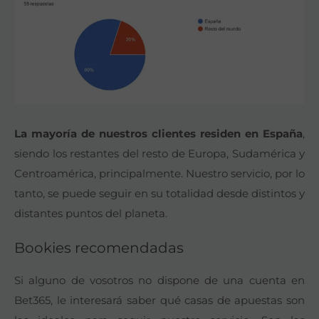
La mayoría de nuestros clientes residen en España
,
siendo los restantes del resto de Europa, Sudamérica y
Centroamérica, principalmente. Nuestro servicio, por lo
tanto, se puede seguir en su totalidad desde distintos y
distantes puntos del planeta.
Bookies recomendadas
Si alguno de vosotros no dispone de una cuenta en
Bet365, le interesará saber qué casas de apuestas son