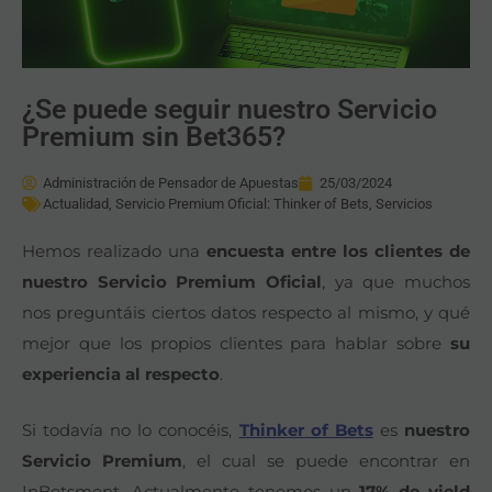
¿Se puede seguir nuestro Servicio
Premium sin Bet365?
Administración de Pensador de Apuestas
25/03/2024
Actualidad
,
Servicio Premium Oficial: Thinker of Bets
,
Servicios
Hemos realizado una
encuesta entre los clientes de
nuestro Servicio Premium Oficial
, ya que muchos
nos preguntáis ciertos datos respecto al mismo, y qué
mejor que los propios clientes para hablar sobre
su
experiencia al respecto
.
Si todavía no lo conocéis,
Thinker of Bets
es
nuestro
Servicio Premium
, el cual se puede encontrar en
InBetsment. Actualmente tenemos un
17% de yield