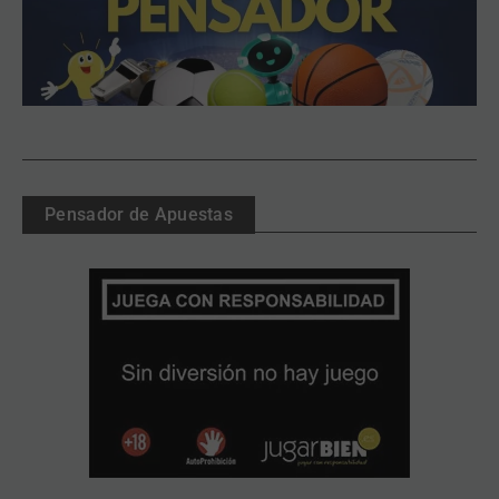
Pensador de Apuestas