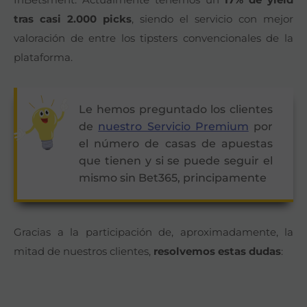
tras casi 2.000 picks
, siendo el servicio con mejor
valoración de entre los tipsters convencionales de la
plataforma.
Le hemos preguntado los clientes
de
nuestro Servicio Premium
por
el número de casas de apuestas
que tienen y si se puede seguir el
mismo sin Bet365, principamente
Gracias a la participación de, aproximadamente, la
mitad de nuestros clientes,
resolvemos estas dudas
: