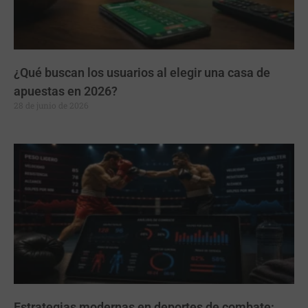
¿Qué buscan los usuarios al elegir una casa de
apuestas en 2026?
28 de junio de 2026
Estrategias modernas en deportes de combate: