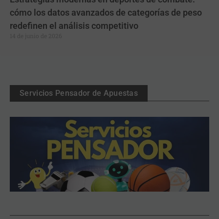
cómo los datos avanzados de categorías de peso
redefinen el análisis competitivo
14 de junio de 2026
Servicios Pensador de Apuestas