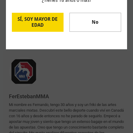
¿Tienes 18 años o más?
Juega con responsabilidad y solo si eres mayor
de 18 años.
SÍ, SOY MAYOR DE
No
EDAD
FerEstebanMMA
Mi nombre es Fernando, tengo 30 años y soy un friki de las artes
marciales mixtas. Descubrí este bello deporte cuando viví en Canadá
con 16 años y desde entonces no he parado de seguirlo. Empecé a
apostar muy joven y siento que tengo un extenso bagaje en el mundo
de las apuestas. Creo que tengo un conocimiento bastante completo
del circuito. Me gusta analizar diferentes aspectos de los