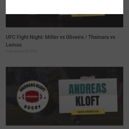
UFC Fight Night: Miller vs Oliveira / Thainara vs
Lemos
3 de agosto de 2026