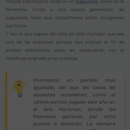
mejora significativa tanto en el
masculino
como en el
femenino. Unido a una buena generación de
jugadores, hace que actualmente estén recogiendo
sus frutos.
Y eso lo que espero de Italia en este mundial, que sea
una de las sorpresas, porque tras analizar el XV de
ambas selecciones, estoy en desacuerdo con el
hándicap asignado a los nuestras.
Pronostico un partido mas
igualado, del que las casas de
apuestas consideran, como el
último partido jugado este año en
el Seis Naciones, donde las
francesas ganaron por ocho
puntos a domicilio. La semana