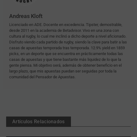
Andreas Kloft
Licenciado en ADE. Docente en excedencia. Tipster, demostrable,
desde 2011 en la academia de Betadvisor. Vivo en una zona con
cultura al rugby, lo cual me inclinó a dicho deporte a nivel aficionado.
Disfruto viendo cada partido de rugby, siendo la clave para batir a las
casas de apuestas temporada tras temporada. 12.9% yield en 1859
picks, en un deporte que se encuentra en prácticamente todas las
casas de apuestas y que tiene bastante más liquidez de lo que la
gente piensa. Mi objetivo será, además de obtener beneficio en el
largo plazo, que mis apuestas puedan ser seguidas por toda la
comunidad del Pensador de Apuestas.
Artículos Relacionados