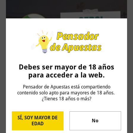
Debes ser mayor de 18 años
Challenger Hagen: Carlos Taberner vs Juan
para acceder a la web.
Bautista Torres
4 de agosto de 2026
Pensador de Apuestas está compartiendo
contenido solo apto para mayores de 18 años.
¿Tienes 18 años o más?
SÍ, SOY MAYOR DE
No
EDAD