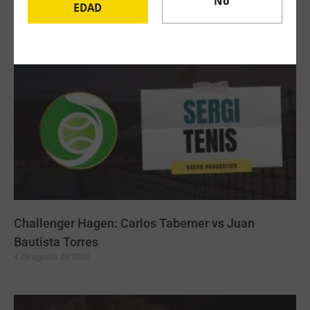
No
EDAD
Artículos Relacionados
Challenger Hagen: Carlos Taberner vs Juan
Bautista Torres
4 de agosto de 2026