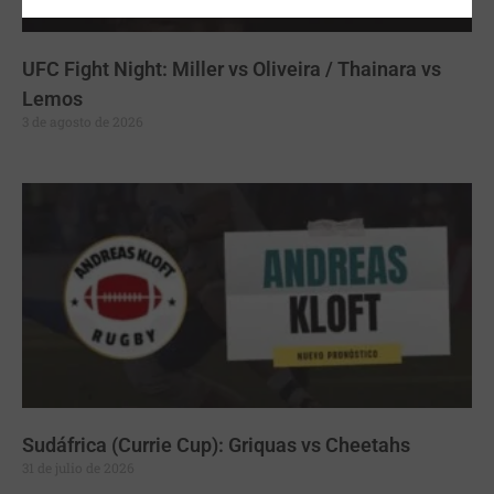
UFC Fight Night: Miller vs Oliveira / Thainara vs
Lemos
3 de agosto de 2026
Sudáfrica (Currie Cup): Griquas vs Cheetahs
31 de julio de 2026