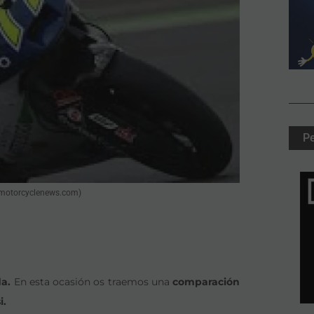
P
: motorcyclenews.com)
a.
En esta ocasión os traemos una
comparación
i.