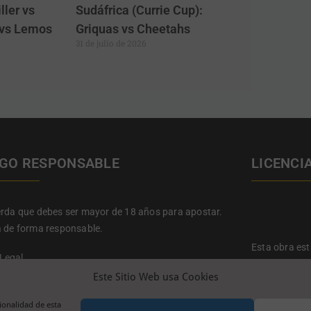
ller vs
Sudáfrica (Currie Cup):
a vs Lemos
Griquas vs Cheetahs
31 de julio de 2026
GO RESPONSABLE
LICENCI
rda que debes ser mayor de 18 años para apostar.
 de forma responsable.
Esta obra es
 Legal
Reconocimien
ca de Privacidad
Este Sitio Web usa Cookies
nos y Condiciones
ca de cookies
ionalidad de esta