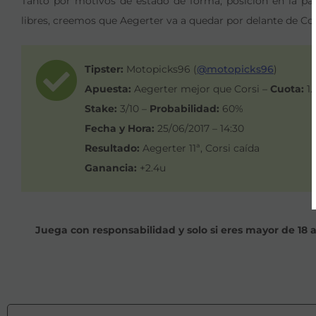
Tanto por motivos de estado de forma, posición en la par
libres, creemos que Aegerter va a quedar por delante de Cor
Tipster:
Motopicks96 (
@motopicks96
)
Apuesta:
Aegerter mejor que Corsi –
Cuota:
1.
Stake:
3/10 –
Probabilidad:
60%
Fecha y Hora:
25/06/2017 – 14:30
Resultado:
Aegerter 11ª, Corsi caída
Ganancia:
+2.4u
Juega con responsabilidad y solo si eres mayor de 18 