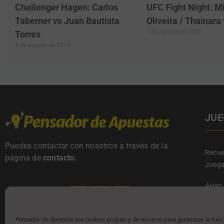
Challenger Hagen: Carlos
UFC Fight Night: Mi
Taberner vs Juan Bautista
Oliveira / Thainar
3 de agosto de 2026
Torres
4 de agosto de 2026
JUE
Puedes contactar con nosotros a través de la
Recue
página de
contacto
.
Juega
Aviso
Políti
Térmi
Políti
Pensador de Apuestas
usa cookies propias y de terceros para garantizar la func