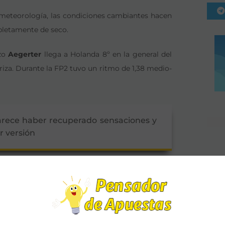
meteorología, las condiciones cambiantes hacen
pletamente de seco.
izo
Aegerter
llega a Holanda 8º en la general del
eriza. Durante la FP2 tuvo un ritmo de 1,38 medio-
arece haber recuperado sensaciones y
r versión
na de puntos, a pesar de ello no está al nivel de
i
va a tener problemas para hacer tiempos
 seca.