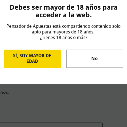
rilla de salida y tiempos de los entrenamientos
Debes ser mayor de 18 años para
si.
acceder a la web.
Pensador de Apuestas está compartiendo contenido solo
apto para mayores de 18 años.
80 (
Bet365
)
¿Tienes 18 años o más?
SÍ, SOY MAYOR DE
No
EDAD
años.