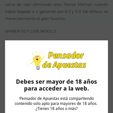
cerca de caer eliminado ante Tomas Machac cuando
había llegado a ir ganando por 6-3 y 5-3. De Miñaur es
merecidamente el gran favorito.
SINNER VS F.CERUNDOLO
Jannik Sinner ha vuelto de la sanción al mismo nivel o
incluso superior al que le llevó a dominar a placer el
circuito. El italiano ha resuelto sin ningún tipo de
dificultad sus primeros compromisos ante terrícolas
puros como son Mariano Navoe y Jesper de Jong. Pero
será a partir de ahora cuando empezará a afrontar
Debes ser mayor de 18 años
duelos ante tenistas de entidad. El primero de ellos un
para acceder a la web.
Francisco Cerundolo que precisamente le eliminó aquí
Pensador de Apuestas está compartiendo
en la edición de 2023. El argentino ha superado en dos
contenido solo apto para mayores de 18 años.
sets a Jarry y a Ofner y será una buena oportunidad
¿Tienes 18 años o más?