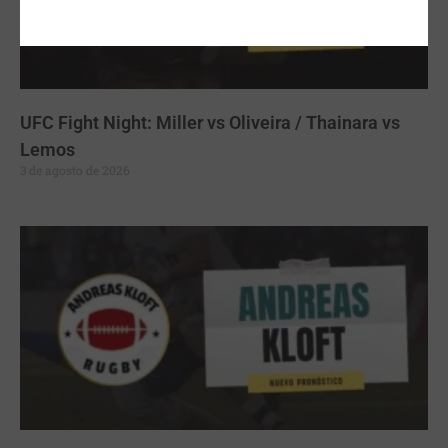
UFC Fight Night: Miller vs Oliveira / Thainara vs
Lemos
3 de agosto de 2026