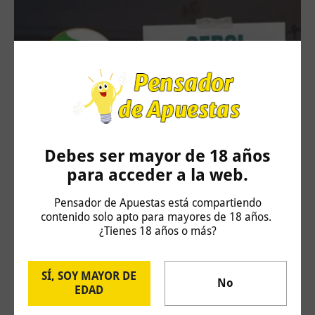
Debes ser mayor de 18 años
Challenger Hagen: Carlos Taberner vs Juan
para acceder a la web.
Bautista Torres
4 de agosto de 2026
Pensador de Apuestas está compartiendo
contenido solo apto para mayores de 18 años.
¿Tienes 18 años o más?
SÍ, SOY MAYOR DE
No
EDAD