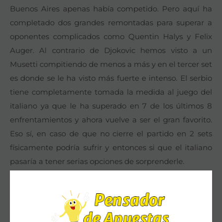
Buenos Aires apenas había competido. Pero aquí ha
completado dos grandes remontadas para superar a
oponentes complicados como Quentin Halys y Felix
Auger. Al contrario de Djokovic hemos visto a un
Musetti compitiendo de menos a más y en el tercer set
es donde se le ha visto más fuerte e intenso. El serbio
tiene completamente tomada la medida al juego del
italiano ya que le ha superado en 7 de los últimos 8
enfrentamientos y ahora vuelve a ser el gran favorito.
Eso sí, en caso de que no cierre el partido en 2 sets
físicamente podría sufrir y entonces si que el italiano
pasaría a tener serias opciones de sorprenderle.
KORDA VS MONFILS
Repetición del duelo que disputaron la pasada