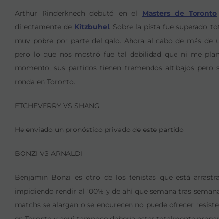
Arthur Rinderknech debutó en el
Masters de Toronto
directamente de
Kitzbuhel
. Sobre la pista fue superado 
muy pobre por parte del galo. Ahora al cabo de más de
pero lo que nos mostró fue tal debilidad que ni me plan
momento, sus partidos tienen tremendos altibajos pero si
ronda en Toronto.
ETCHEVERRY VS SHANG
He enviado un pronóstico privado de este partido
BONZI VS ARNALDI
Benjamin Bonzi es otro de los tenistas que está arrastr
impidiendo rendir al 100% y de ahí que semana tras seman
matchs se alargan o se endurecen no puede ofrecer resisten
en Toronto y aquí tampoco debería estar totalmente prepara