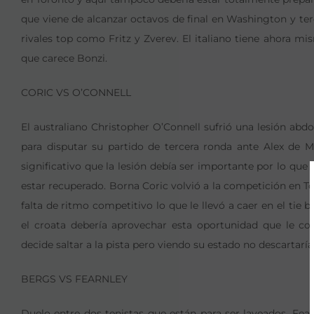
que viene de alcanzar octavos de final en Washington y te
rivales top como Fritz y Zverev. El italiano tiene ahora m
que carece Bonzi.
CORIC VS O’CONNELL
El australiano Christopher O’Connell sufrió una lesión abdo
para disputar su partido de tercera ronda ante Alex de M
significativo que la lesión debía ser importante por lo qu
estar recuperado. Borna Coric volvió a la competición en T
falta de ritmo competitivo lo que le llevó a caer en el tie b
el croata debería aprovechar esta oportunidad que le co
decide saltar a la pista pero viendo su estado no descartaría
BERGS VS FEARNLEY
Duelo entre dos tenistas que están para ser layeados. Fea