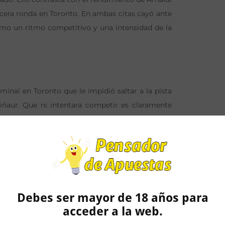
rcera ronda en Toronto. En ambas citas cayó ante
ismo un ritmo competitivo y una intensidad de la
minal en Toronto que le impidió saltar a la pista
iñaur. Que ni intentara competir es claramente
e ahora al cabo de tan sólo una semana no debería
oronto después de una larga ausencia y evidenció
reak del tercer set ante el italiano Gigante. Ahora
ncede el cuadro si es que finalmente O’Connell
 que en su lugar entrara un LL.
Debes ser mayor de 18 años para
acceder a la web.
rnley salto a la pista de Toronto a poco más que