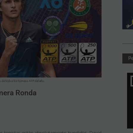
P
os de todos los torneos ATP del año
imera Ronda
s tenistas están absolutamente hundidos. David