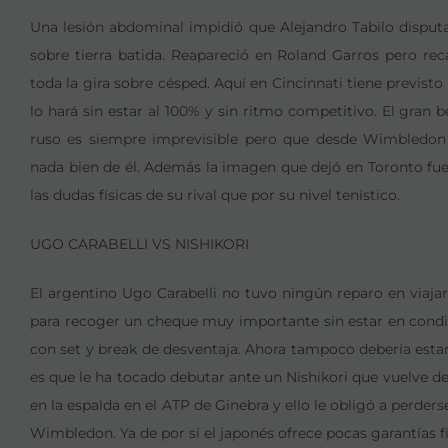
Una lesión abdominal impidió que Alejandro Tabilo disputa
sobre tierra batida. Reapareció en Roland Garros pero rec
toda la gira sobre césped. Aquí en Cincinnati tiene previs
lo hará sin estar al 100% y sin ritmo competitivo. El gran ben
ruso es siempre imprevisible pero que desde Wimbledon
nada bien de él. Además la imagen que dejó en Toronto fue 
las dudas físicas de su rival que por su nivel tenístico.
UGO CARABELLI VS NISHIKORI
El argentino Ugo Carabelli no tuvo ningún reparo en viajar
para recoger un cheque muy importante sin estar en condi
con set y break de desventaja. Ahora tampoco debería estar
es que le ha tocado debutar ante un Nishikori que vuelve de
en la espalda en el ATP de Ginebra y ello le obligó a perd
Wimbledon. Ya de por sí el japonés ofrece pocas garantías fí