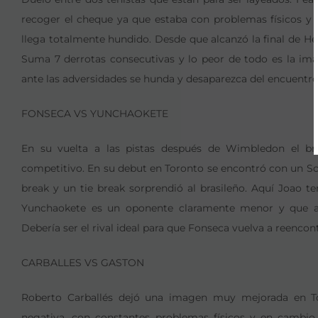
recoger el cheque ya que estaba con problemas físicos y 
llega totalmente hundido. Desde que alcanzó la final de H
Suma 7 derrotas consecutivas y lo peor de todo es la ima
ante las adversidades se hunda y desaparezca del encuentro
FONSECA VS YUNCHAOKETE
En su vuelta a las pistas después de Wimbledon el br
competitivo. En su debut en Toronto se encontró con un Sch
break y un tie break sorprendió al brasileño. Aquí Joao t
Yunchaokete es un oponente claramente menor y que a
Debería ser el rival ideal para que Fonseca vuelva a reencont
CARBALLES VS GASTON
Roberto Carballés dejó una imagen muy mejorada en T
negativa, con constantes problemas físicos y en cambio 