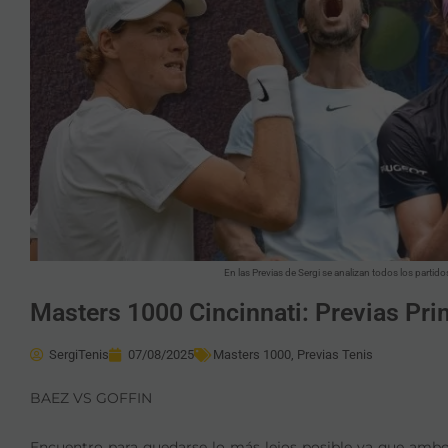
En las Previas de Sergi se analizan todos los partid
Masters 1000 Cincinnati: Previas Pr
SergiTenis
07/08/2025
Masters 1000
,
Previas Tenis
BAEZ VS GOFFIN
Encuentro para quedarse lo más lejos posible ya que ambo