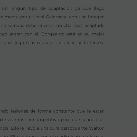
sin ningún tipo de adaptación ya que llegó
totalmente por el local Galarneau con una imagen
 una semana debería estar mucho más adaptado
teo entrar con él. Borges no está en su mejor
 que llega más rodado tras alcanzar la tercera
ando lesiones de forma constante que le están
a le veamos ser competitivo pero que cuando los
cia. Ello le llevó a una dura derrota ante Walton
do. Ello contrasta con el rendimiento de Arnaldi