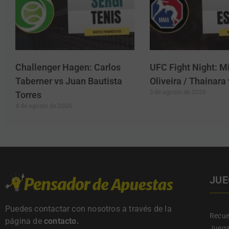
Challenger Hagen: Carlos
UFC Fight Night: Mi
Taberner vs Juan Bautista
Oliveira / Thainar
3 de agosto de 2026
Torres
4 de agosto de 2026
JUE
Puedes contactar con nosotros a través de la
Recue
página de
contacto
.
Juega