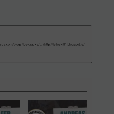
arca.com/blogs/los-cracks/ … (http://lelloski81.blogspot.ie/
.