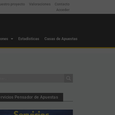
uestro proyecto
Valoraciones
Contacto
Acceder
iones
Estadísticas
Casas de Apuestas
ervicios Pensador de Apuestas