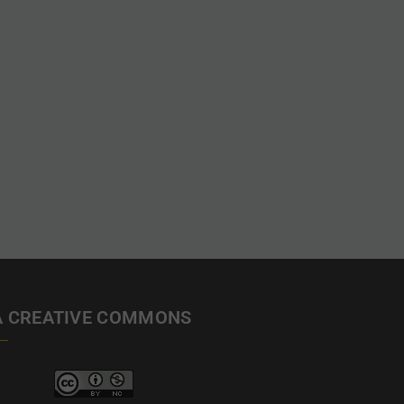
A CREATIVE COMMONS