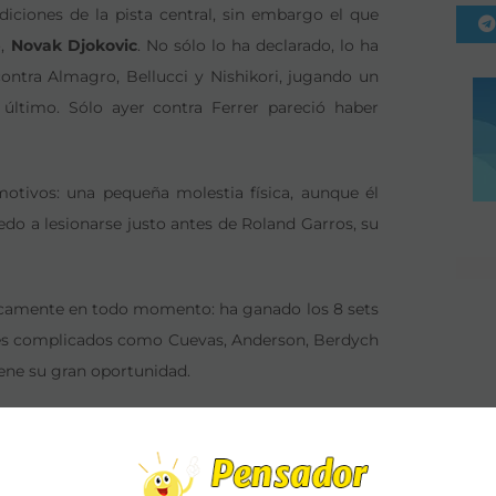
iciones de la pista central, sin embargo el que
o,
Novak Djokovic
. No sólo lo ha declarado, lo ha
ontra Almagro, Bellucci y Nishikori, jugando un
último. Sólo ayer contra Ferrer pareció haber
otivos: una pequeña molestia física, aunque él
do a lesionarse justo antes de Roland Garros, su
cticamente en todo momento: ha ganado los 8 sets
les complicados como Cuevas, Anderson, Berdych
iene su gran oportunidad.
os problemas al número uno en los últimas dos
orias del suizo, 1-0 en arcilla; en las 3 derrotas