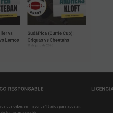
ller vs
Sudáfrica (Currie Cup):
a vs Lemos
Griquas vs Cheetahs
31 de julio de 2026
GO RESPONSABLE
LICENCI
rda que debes ser mayor de 18 años para apostar.
 de forma responsable.