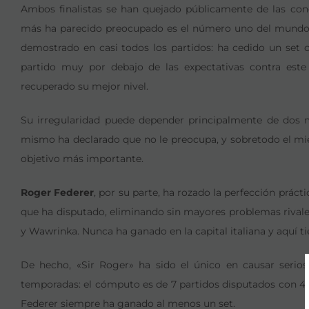
Ambos finalistas se han quejado públicamente de las cond
más ha parecido preocupado es el número uno del mund
demostrado en casi todos los partidos: ha cedido un set c
partido muy por debajo de las expectativas contra este 
recuperado su mejor nivel.
Su irregularidad puede depender principalmente de dos m
mismo ha declarado que no le preocupa, y sobretodo el mie
objetivo más importante.
Roger Federer
, por su parte, ha rozado la perfección prá
que ha disputado, eliminando sin mayores problemas riva
y Wawrinka. Nunca ha ganado en la capital italiana y aquí t
De hecho, «Sir Roger» ha sido el único en causar seri
temporadas: el cómputo es de 7 partidos disputados con 4 vict
Federer siempre ha ganado al menos un set.