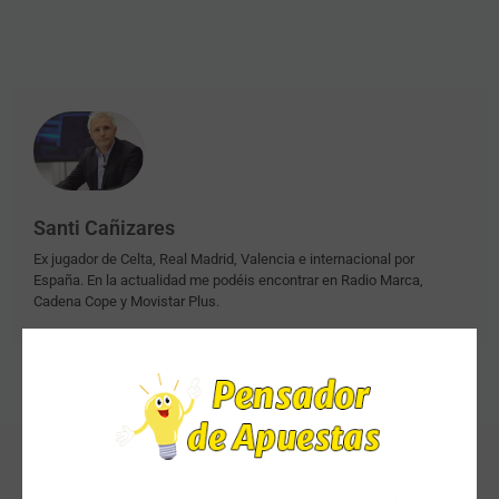
Santi Cañizares
Ex jugador de Celta, Real Madrid, Valencia e internacional por
España. En la actualidad me podéis encontrar en Radio Marca,
Cadena Cope y Movistar Plus.
Artículos Relacionados