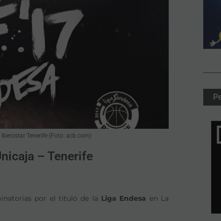
P
 Iberostar Tenerife (Foto: acb.com)
nicaja – Tenerife
natorias por el título de la
Liga Endesa
en La