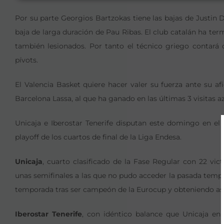
Por su parte Georgios Bartzokas tiene las bajas de Justin 
baja de larga duración de Pau Ribas. El club catalán ha ter
también lesionados. Por tanto el técnico griego conta
pívots.
El Valencia Basket quiere hacer valer su fuerza ante su afi
Barcelona Lassa, al que ha ganado en las últimas 3 visitas a
Unicaja e Iberostar Tenerife disputan este domingo en el 
playoff de los cuartos de final de la Liga Endesa.
Unicaja
, cuarto clasificado de la Fase Regular con 22 vict
unas semifinales a las que no pudo acceder la pasada temp
temporada tras ser campeón de la Eurocup y obteniendo así l
Iberostar Tenerife
, con idéntico balance que Unicaja en 