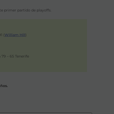
te primer partido de playoffs.
91 (
William Hill
)
 79 – 65 Tenerife
años.