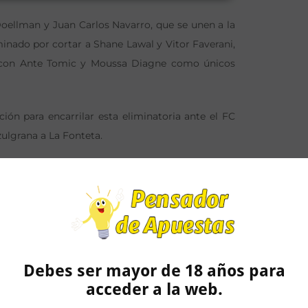
Doellman y Juan Carlos Navarro, que se unen a la
minado por cortar a Shane Lawal y Vitor Faverani,
rá con Ante Tomic y Moussa Diagne como únicos
ción para encarrilar esta eliminatoria ante el FC
zulgrana a La Fonteta.
Martín Carpena a las 12:30 el primer partido del
orias y 10 derrotas, llega al partido en busca de
orada. Intentará así seguir completando una gran
a clasificación para la próxima Euroliga.
Debes ser mayor de 18 años para
acceder a la web.
la Fase Regular con 22 victorias y 10 derrotas,