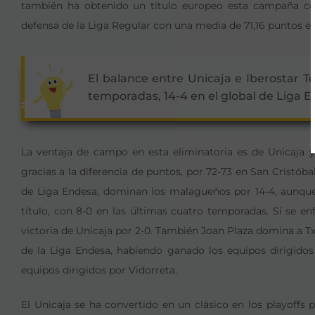
también ha obtenido un título europeo esta campaña c
defensa de la Liga Regular con una media de 71,16 puntos en
El balance entre Unicaja e Iberostar Te
temporadas, 14-4 en el global de Liga 
La ventaja de campo en esta eliminatoria es de Unicaja 
gracias a la diferencia de puntos, por 72-73 en San Cristób
de Liga Endesa, dominan los malagueños por 14-4, aunque 
título, con 8-0 en las últimas cuatro temporadas. Sí se e
victoria de Unicaja por 2-0. También Joan Plaza domina a 
de la Liga Endesa, habiendo ganado los equipos dirigidos
equipos dirigidos por Vidorreta.
El Unicaja se ha convertido en un clásico en los playoffs p