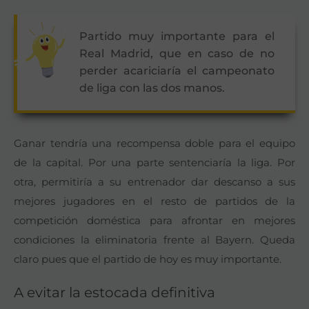
Partido muy importante para el
Real Madrid, que en caso de no
perder acariciaría el campeonato
de liga con las dos manos.
Ganar tendría una recompensa doble para el equipo
de la capital. Por una parte sentenciaría la liga. Por
otra, permitiría a su entrenador dar descanso a sus
mejores jugadores en el resto de partidos de la
competición doméstica para afrontar en mejores
condiciones la eliminatoria frente al Bayern. Queda
claro pues que el partido de hoy es muy importante.
A evitar la estocada definitiva