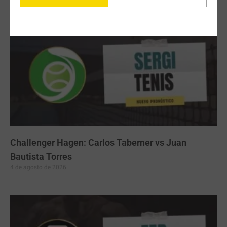
Challenger Hagen: Carlos Taberner vs Juan
Bautista Torres
4 de agosto de 2026