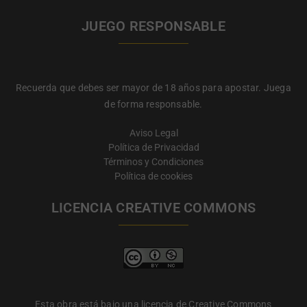
JUEGO RESPONSABLE
Recuerda que debes ser mayor de 18 años para apostar. Juega
de forma responsable.
Aviso Legal
Política de Privacidad
Términos y Condiciones
Política de cookies
LICENCIA CREATIVE COMMONS
Esta obra está bajo una licencia de Creative Commons