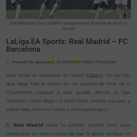
Jude Bellingham fue el auténtico protagonista en el partido de ida (Foto:
epe.es)
LaLiga EA Sports: Real Madrid – FC
Barcelona
Pensador de Apuestas
21/04/2024
Fútbol
,
Pronósticos
Esta tarde se disputará un nuevo
Clásico
. Un partido
que llega tras la vuelta de los cuartos de final de la
Champions League y que puede decidir la liga.
Veremos cómo llegan a nivel físico ambos equipos y,
sobre todo, cómo lo hacen a nivel psicológico.
El
Real Madrid
tiene su primer «match ball» para
conquistar un nuevo título de liga. Si gana, aunque no