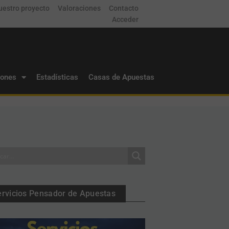
uestro proyecto
Valoraciones
Contacto
Acceder
iones
Estadísticas
Casas de Apuestas
ervicios Pensador de Apuestas