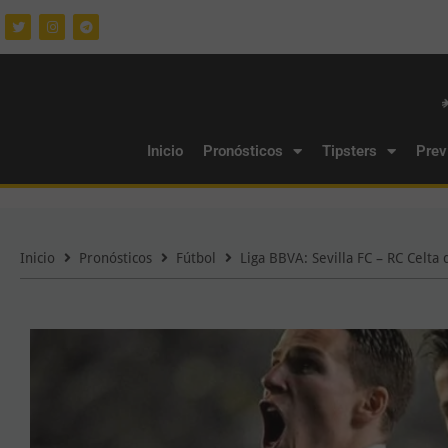
Inicio
Pronósticos
Tipsters
Prev
Inicio
Pronósticos
Fútbol
Liga BBVA: Sevilla FC – RC Celta 