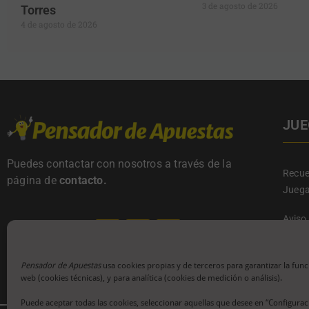
3 de agosto de 2026
Torres
4 de agosto de 2026
JUE
Puedes contactar con nosotros a través de la
Recue
página de
contacto
.
Juega
Aviso
Políti
Térmi
Políti
Pensador de Apuestas
usa cookies propias y de terceros para garantizar la func
web (cookies técnicas), y para analítica (cookies de medición o análisis).
Puede aceptar todas las cookies, seleccionar aquellas que desee en “Configurac