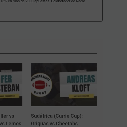
el 15% en más de 2000 apuestas. Colaborador de Radio
ller vs
Sudáfrica (Currie Cup):
a vs Lemos
Griquas vs Cheetahs