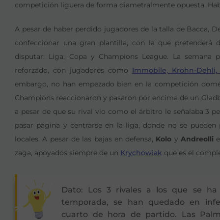
competición liguera de forma diametralmente opuesta. Habla
A pesar de haber perdido jugadores de la talla de Bacca, De
confeccionar una gran plantilla, con la que pretenderá 
disputar: Liga, Copa y Champions League. La semana p
reforzado, con jugadores como
Immobile, Krohn-Dehli,
embargo, no han empezado bien en la competición domé
Champions reaccionaron y pasaron por encima de un Gladba
a pesar de que su rival vio como el árbitro le señalaba 3 pe
pasar página y centrarse en la liga, donde no se puede
locales. A pesar de las bajas en defensa,
Kolo
y
Andreolli
e
zaga, apoyados siempre de un
Krychowiak
que es el compl
Dato: Los 3 rivales a los que se ha
temporada, se han quedado en infer
cuarto de hora de partido. Las Palm