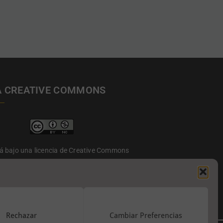
A CREATIVE COMMONS
tá bajo una licencia de Creative Commons
to-NoComercial 4.0 Internacional.
Rechazar
Cambiar Preferencias