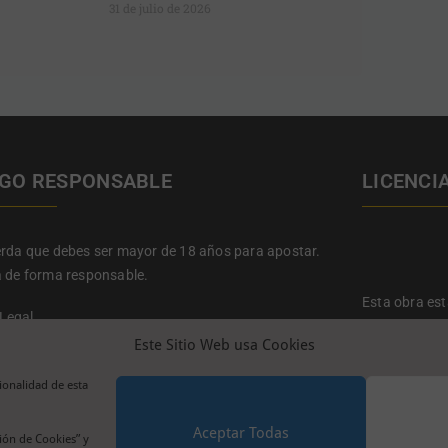
31 de julio de 2026
GO RESPONSABLE
LICENCI
rda que debes ser mayor de 18 años para apostar.
 de forma responsable.
Esta obra es
 Legal
Reconocimien
ca de Privacidad
Este Sitio Web usa Cookies
nos y Condiciones
ca de cookies
ionalidad de esta
Aceptar Todas
ión de Cookies” y