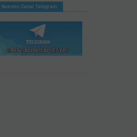
Nuestro Canal Telegram