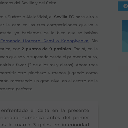
mos del Sevilla y del Celta.
nis Suárez o Aleix Vidal, el
Sevilla FC
ha vuelto a
dar la cara en las tres competiciones que va a
asada, ya hablamos de lo bien que se habían
 Fernando Llorente, Rami o Konoplyanka.
Sin
stica, con
2 puntos de 9 posibles
. Eso sí, en la
ch que se vio superado desde el primer minuto,
naltis a favor (2 de ellos muy claros). Ahora toca
n permitir otro pinchazo y menos jugando como
stán mostrando un gran nivel en el centro de la
emento perfecto.
 enfrentado el Celta en la presente
ioridad numérica antes del primer
as le marcó 3 goles en inferioridad