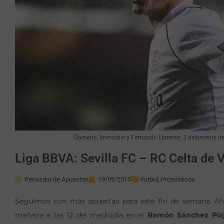
Gameiro, Immobile y Fernando Llorente; 3 delanteros de l
Liga BBVA: Sevilla FC – RC Celta de 
Pensador de Apuestas
19/09/2015
Fútbol
,
Pronósticos
Seguimos con más apuestas para este fin de semana. Ahor
mañana a las 12 del mediodía en el
Ramón Sánchez Piz