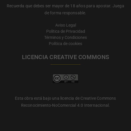
Recuerda que debes ser mayor de 18 años para apostar. Juega
de forma responsable.
Aviso Legal
Política de Privacidad
Términos y Condiciones
Política de cookies
LICENCIA CREATIVE COMMONS
Esta obra está bajo una licencia de Creative Commons
Reconocimiento-NoComercial 4.0 Internacional.