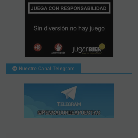
Nuestro Canal Telegram