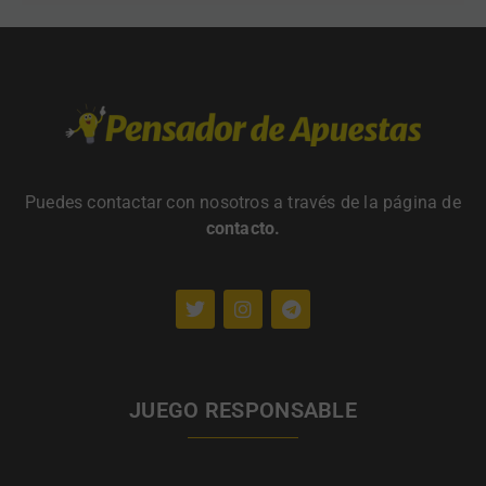
Puedes contactar con nosotros a través de la página de
contacto
.
JUEGO RESPONSABLE