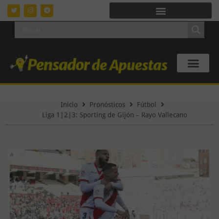
Inicio
Pronósticos
Fútbol
Liga 1|2|3: Sporting de Gijón – Rayo Vallecano