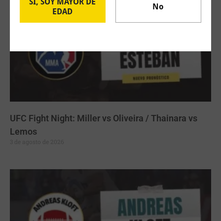
SÍ, SOY MAYOR DE
No
EDAD
UFC Fight Night: Miller vs Oliveira / Thainara vs
Lemos
3 de agosto de 2026