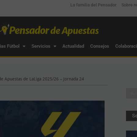
La familia del Pensador
Sobre n
ias Fútbol
Servicios
Actualidad
Consejos
Colaborac
de Apuestas de LaLiga 2025/26 – Jornada 24
S