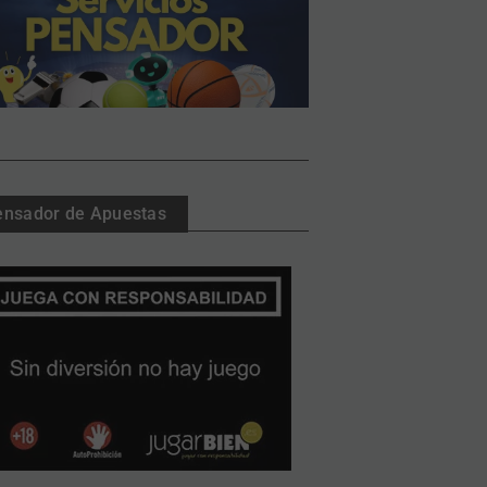
ensador de Apuestas