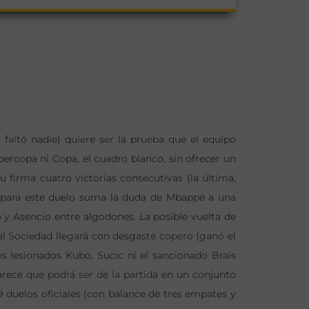
 faltó nadie) quiere ser la prueba que el equipo
percopa ni Copa, el cuadro blanco, sin ofrecer un
u firma cuatro victorias consecutivas (la última,
o para este duelo suma la duda de Mbappé a una
y Asencio entre algodones. La posible vuelta de
al Sociedad llegará con desgaste copero (ganó el
os lesionados Kubo, Sucic ni el sancionado Brais
rece que podrá ser de la partida en un conjunto
9 duelos oficiales (con balance de tres empates y