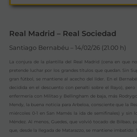
Real Madrid – Real Sociedad
Santiago Bernabéu – 14/02/26 (21.00 h)
La conjura de la plantilla del Real Madrid (cena en que no
pretende luchar por los grandes títulos que quedan. Sin Su
gran fútbol, se mantiene al acecho del líder. En el Bernabé
decidida en el descuento con penalti sobre el Rayo), per
enfermería con Militao y Bellingham de baja, más Rodrygo 
Mendy, la buena noticia para Arbeloa, consciente que la Re
miércoles 0-1 en San Mamés la ida de semifinales) y sin l
Méndez. Al menos, Guedes, que volvió tocado de Bilbao, pa
que, desde la llegada de Matarazzo, se mantiene imbatido: 