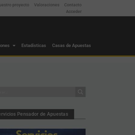
uestro proyecto
Valoraciones
Contacto
Acceder
iones
Estadísticas
Casas de Apuestas
ervicios Pensador de Apuestas