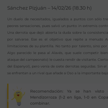
Sánchez Pizjuán – 14/02/26 (18.30 h)
Un duelo de necesitados, igualados a puntos con sólo tres
peores sensaciones, pues salvó un punto in extremis contr
Una derrota que dejó abierta la duda sobre la consistenci
por salvarse. Ese es el objetivo que repite a menudo 
limitaciones de su plantilla. No tanto por talento, sino p
Algo parecido le pasa al Alavés, que suele competir bien,
ataque del campeonato) le cuesta rendir de visitante. Ciert
del Espanyol), pero venía de siete derrotas seguidas. Sin e
se enfrentan a un rival que añade a Oso a la importante baj
Recomendación: Ya se han visto 
Mendizorroza (1-2 en liga, 1-0 en Copa
combinar.