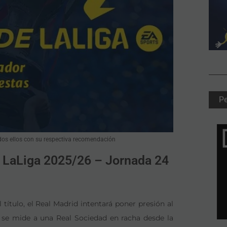
P
odos ellos con su respectiva recomendación
 LaLiga 2025/26 – Jornada 24
 título, el Real Madrid intentará poner presión al
se mide a una Real Sociedad en racha desde la