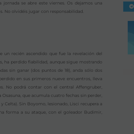
 La jornada se abre este viernes. Os dejamos una
. No olvidéis jugar con responsabilidad.
e un recién ascendido que fue la revelación del
s, ha perdido fiabilidad, aunque sigue mostrando
nadas sin ganar (dos puntos de 18), anda sólo dos
perdido en sus primeros nueve encuentros, lleva
s. No podrá contar con el central Affengruber,
 a Osasuna, que acumula cuatro fechas sin perder,
 y Celta). Sin Boyomo, lesionado, Lisci recupera a
na forma a su ataque, con el goleador Budimir,