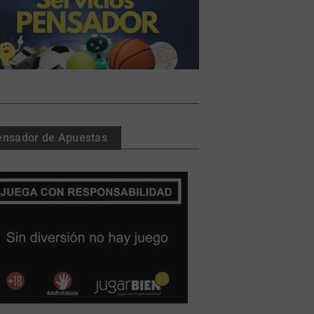
ensador de Apuestas