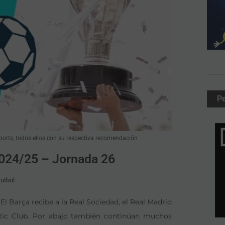
P
Sports, todos ellos con su respectiva recomendación
2024/25 – Jornada 26
Futbol
 El Barça recibe a la Real Sociedad, el Real Madrid
hletic Club. Por abajo también continúan muchos