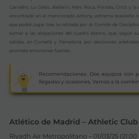
Carvalho, Lo Celso, Bellerín, Marc Roca, Fornals, Ortiz y l
encontrado en el mencionado Antony, extremo brasileño ce
que podrá jugar tras la retirada por el Comité de Disciplin
sumar a las alegaciones del cuadro blanco, que, según su 
salidas, en Cornellà y Pamplona, por decisiones arbitrale
promete emociones fuertes.
Recomendaciones: Dos equipos con po
llegadas y ocasiones. Vamos a la combi
Atlético de Madrid – Athletic Club
Riyadh Air Metropolitano – 01/03/25 (21.00 