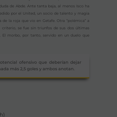
a duda de Abde. Ante tanta baja, al menos Isco ha
dido por el United, un socio de talento y magia
a de la roja que vio en Getafe. Otra “polémica” a
criterio, se fue sin triunfos de sus dos últimas
s. El morbo, por tanto, servido en un duelo que
tencial ofensivo que deberían dejar
nada más 2,5 goles y ambos anotan.
h)