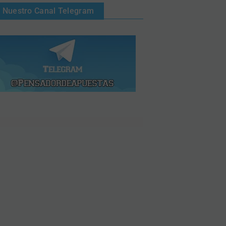
Nuestro Canal Telegram