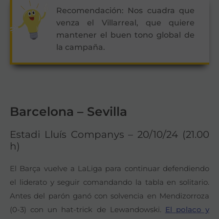
Recomendación: Nos cuadra que
venza el Villarreal, que quiere
mantener el buen tono global de
la campaña.
Barcelona – Sevilla
Estadi Lluís Companys – 20/10/24 (21.00
h)
El Barça vuelve a LaLiga para continuar defendiendo
el liderato y seguir comandando la tabla en solitario.
Antes del parón ganó con solvencia en Mendizorroza
(0-3) con un hat-trick de Lewandowski.
El polaco y