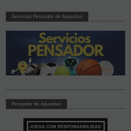
Servicios Pensador de Apuestas
Pensador de Apuestas