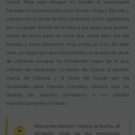
mitad. Para este choque no tendrá al sancionado
Paredes ni los lesionados Unai Simón, Yeray y Sancet; y
cuenta con la duda de Nico Williams, entre algodones
por un golpe. Estará en la lista y por poco que pueda,
saldrá de inicio para un once que ataca bien por las
bandas y suele presionar muy arriba al rival. En este
caso, un Espanyol que ha sumado un punto de doce
de visitante, aunque ha competido mejor de lo que
indican los resultados. La lesión de Calero, la posible
vuelta de Cabrera y la duda de Puado son las
novedades para Manolo González, técnico que ha
dotado de espíritu combativo a un plantel
económicamente limitado.
Recomendación: Hasta la fecha, el
Athletic Club se ha mostrado