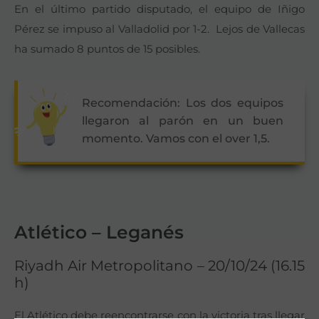
En el último partido disputado, el equipo de Iñigo
Pérez se impuso al Valladolid por 1-2.
Lejos de Vallecas
ha sumado 8 puntos de 15 posibles.
Recomendación: Los dos equipos
llegaron al parón en un buen
momento. Vamos con el over 1,5.
Atlético – Leganés
Riyadh Air Metropolitano – 20/10/24 (16.15
h)
El Atlético debe reencontrarse con la victoria tras llegar