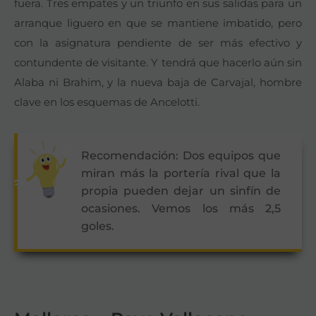
fuera. Tres empates y un triunfo en sus salidas para un
arranque liguero en que se mantiene imbatido, pero
con la asignatura pendiente de ser más efectivo y
contundente de visitante. Y tendrá que hacerlo aún sin
Alaba ni Brahim, y la nueva baja de Carvajal, hombre
clave en los esquemas de Ancelotti.
Recomendación: Dos equipos que
miran más la portería rival que la
propia pueden dejar un sinfín de
ocasiones. Vemos los más 2,5
goles.