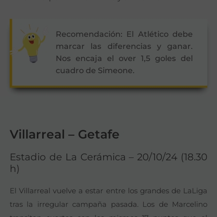
Recomendación: El Atlético debe
marcar las diferencias y ganar.
Nos encaja el over 1,5 goles del
cuadro de Simeone.
Villarreal – Getafe
Estadio de La Cerámica – 20/10/24 (18.30
h)
El Villarreal vuelve a estar entre los grandes de LaLiga
tras la irregular campaña pasada. Los de Marcelino