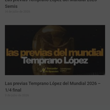
Semis
14 de julio de 2026
Las previas Temprano López del Mundial 2026 –
1/4 final
9 de julio de 2026