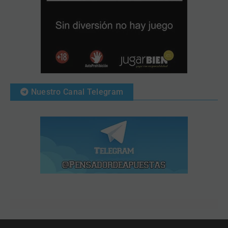
Nuestro Canal Telegram