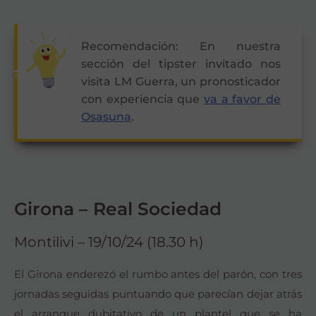
Recomendación: En nuestra
sección del tipster invitado nos
visita LM Guerra, un pronosticador
con experiencia que
va a favor de
Osasuna
.
Girona – Real Sociedad
Montilivi – 19/10/24 (18.30 h)
El Girona enderezó el rumbo antes del parón, con tres
jornadas seguidas puntuando que parecían dejar atrás
el arranque dubitativo de un plantel que se ha