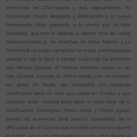
estrenado en Champions y eso, lógicamente, ha
conllevado mayor desgaste y adaptación a la nueva
temporada. Algo parecido a lo vivido por la Real
Sociedad, que con la llegada a última hora de varios
internacionales (y las marchas de Mikel Merino y Le
Normand) no pudo completar la mejor pretemporada
posible y eso le llevó a perder cuatro de las primeras
seis fechas ligueras. Al menos también sumó en las
tres últimas, incluida la última salida, con un empate
sin goles en feudo del Valladolid. Un resultado
insuficiente para un club que juega en Europa y que
necesita sellar triunfos para dejar la zona baja de la
clasificación. Zakharyan, Pablo Marín y Traoré siguen
siendo las ausencias para Imanol, consciente de la
dificultad de un Girona que también presiona y quiere
el balón. Aquí, en antecedentes entre ellos desde el