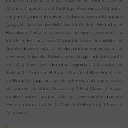
transitan cuartos con los mismos 17 puntos que el
Atlético. Cayeron en el Santiago Bernabéu (2-0) antes
del parón y querrán volver a la buena senda. El equipo
‘groguet’ solo ha perdido contra el Real Madrid y el
Barcelona hasta el momento, lo que demuestra su
fortaleza. En casa lleva 10 puntos sobre 15 posibles. El
Getafe, decimosexto, anda dos puntos por encima del
descenso. Lejos del Coliseum no ha ganado (un punto
de 12) y lleva tres derrotas seguidas (1-0 contra el
Sevilla, 2-1 frente al Betis y 1-0 ante el Barcelona). Los
de Bordalás jugaron sus dos últimos partidos en casa
sin perder: 1-1 contra Osasuna y 2-0 al Alavés. Los dos
duelos entre ambos de la temporada pasada
terminaron en tablas: 0-0 en el Coliseum y 1-1 en La
Cerámica.