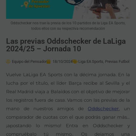
Oddschecker nos trae la previa de los 10 partidos de la Liga EA Sports,
todos ellos con su respectiva recomendación
Las previas Oddschecker de LaLiga
2024/25 – Jornada 10
Equipo del Pensador
18/10/2024
Liga EA Sports
,
Previas Futbol
Vuelve LaLiga EA Sports con la décima jornada. En la
lucha por el título, el líder Barça recibe al Sevilla y el
Real Madrid viaja a Balaídos con el objetivo de mejorar
los registros fuera de casa. Vamos con las previas de la
mano de nuestros amigos de
Oddschecker
, un
comparador de cuotas con el que podrás ganar más…
¡apostando lo mismo! Entra en Oddschecker y
compruébalo tú mismo.. Os dejamos una