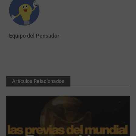
Equipo del Pensador
Artículos Relacionados