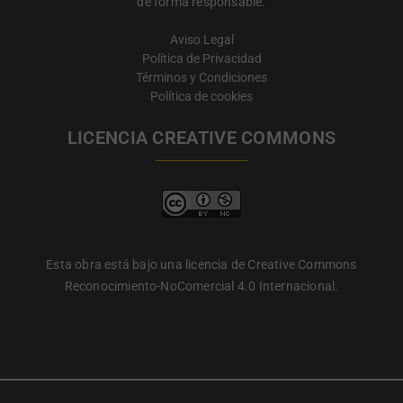
de forma responsable.
Aviso Legal
Política de Privacidad
Términos y Condiciones
Política de cookies
LICENCIA CREATIVE COMMONS
Esta obra está bajo una licencia de Creative Commons
Reconocimiento-NoComercial 4.0 Internacional.