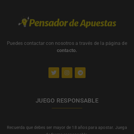
Puedes contactar con nosotros a través de la página de
contacto
.
JUEGO RESPONSABLE
Recuerda que debes ser mayor de 18 años para apostar. Juega