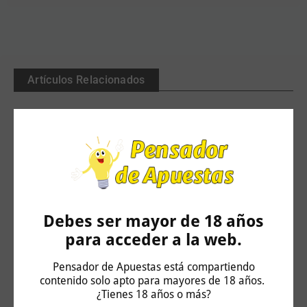
Artículos Relacionados
Debes ser mayor de 18 años
para acceder a la web.
Pensador de Apuestas está compartiendo
Las previas Temprano López del Mundial 2026 –
contenido solo apto para mayores de 18 años.
Final
¿Tienes 18 años o más?