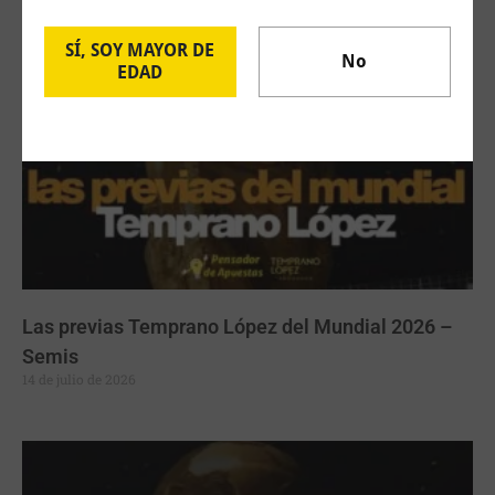
18 de julio de 2026
SÍ, SOY MAYOR DE
No
EDAD
Las previas Temprano López del Mundial 2026 –
Semis
14 de julio de 2026