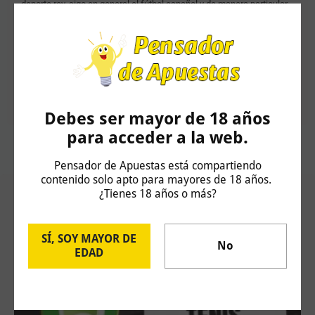
deporte rey, sigo en general el fútbol español y de manera particular
la 1ª y 2ª División, que son las categorías en las que suelo
pronosticar, junto con la Copa del Rey y la Champions League. Me
gusta basar mi trabajo en el análisis del juego. Lo considero un
aspecto clave a la hora de estimar el valor en las cuotas, además por
supuesto, del trabajo diario, recabando información acerca de los
estados de forma, lesiones o sanciones que puedan afectar a los
equipos.
Debes ser mayor de 18 años
para acceder a la web.
Pensador de Apuestas está compartiendo
contenido solo apto para mayores de 18 años.
¿Tienes 18 años o más?
Artículos Relacionados
SÍ, SOY MAYOR DE
No
EDAD