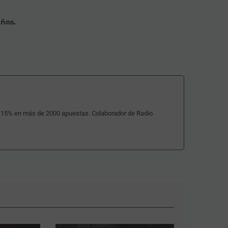
años.
el 15% en más de 2000 apuestas. Colaborador de Radio