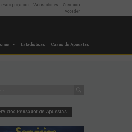
uestro proyecto
Valoraciones
Contacto
Acceder
iones
Estadísticas
Casas de Apuestas
ervicios Pensador de Apuestas