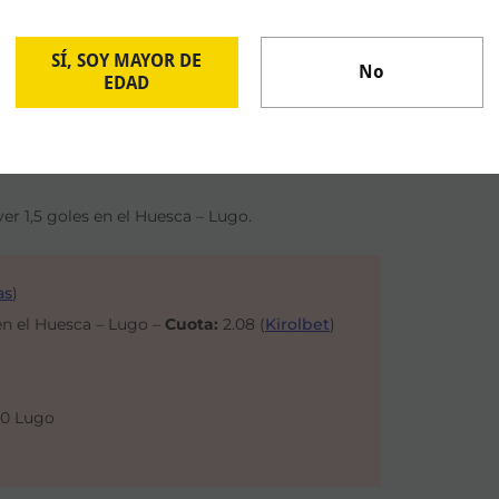
SÍ, SOY MAYOR DE
 balón y que suele jugar de forma alegre. Fuera de
No
EDAD
o encaja. Teniendo en cuenta que el empate no le
ba abierta, con ocasiones par ambos equipos,
 está decidido.
er 1,5 goles en el Huesca – Lugo.
as
)
 en el Huesca – Lugo –
Cuota:
2.08 (
Kirolbet
)
 0 Lugo