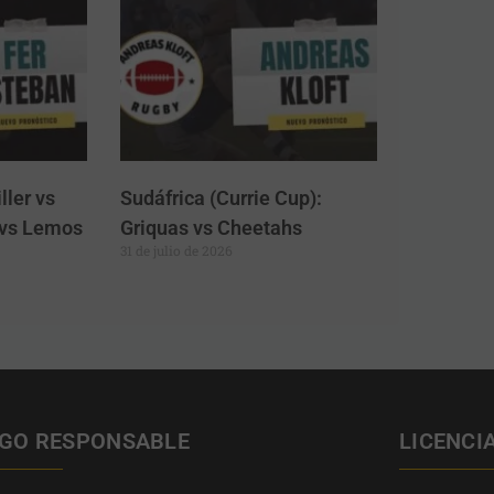
ller vs
Sudáfrica (Currie Cup):
a vs Lemos
Griquas vs Cheetahs
31 de julio de 2026
GO RESPONSABLE
LICENCI