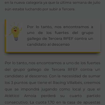
en la nueva categoría ya que la última semana de julio
aún estaba luchando por subir a Tercera.
Por lo tanto, nos encontramos a
uno de los fuertes del grupo
gallego de Tercera RFEF contra un
candidato al descenso
Por lo tanto, nos encontramos a uno de los fuertes
del grupo gallego de Tercera RFEF contra un
candidato al descenso. Con la necesidad de sumar
los 3 puntos que tiene el Racing Villalbés, creemos
que se impondrá jugando como local y que el
Atlético Arnoia perderá su cuarto partido
consecutivo. La cuota 1,70 en la casa de apuestas