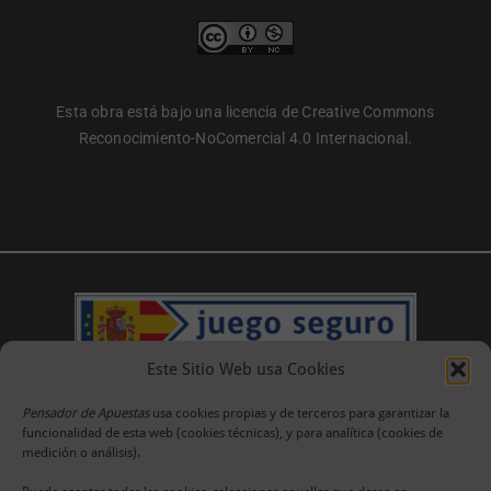
Esta obra está bajo una licencia de Creative Commons
Reconocimiento-NoComercial 4.0 Internacional.
Este Sitio Web usa Cookies
Pensador de Apuestas
usa cookies propias y de terceros para garantizar la
funcionalidad de esta web (cookies técnicas), y para analítica (cookies de
medición o análisis).