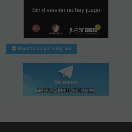
Nuestro Canal Telegram