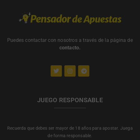
Puedes contactar con nosotros a través de la página de
contacto
.
JUEGO RESPONSABLE
Recuerda que debes ser mayor de 18 años para apostar. Juega
de forma responsable.