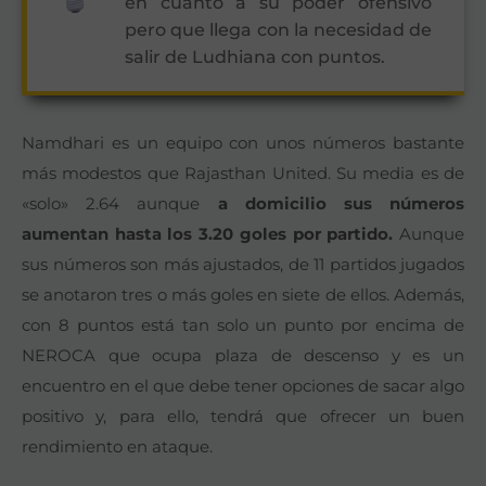
en cuanto a su poder ofensivo
pero que llega con la necesidad de
salir de Ludhiana con puntos.
Namdhari es un equipo con unos números bastante
más modestos que Rajasthan United. Su media es de
«solo» 2.64 aunque
a domicilio sus números
aumentan hasta los 3.20 goles por partido.
Aunque
sus números son más ajustados, de 11 partidos jugados
se anotaron tres o más goles en siete de ellos. Además,
con 8 puntos está tan solo un punto por encima de
NEROCA que ocupa plaza de descenso y es un
encuentro en el que debe tener opciones de sacar algo
positivo y, para ello, tendrá que ofrecer un buen
rendimiento en ataque.