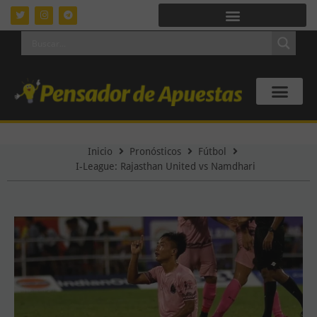
Inicio
Pronósticos
Fútbol
I-League: Rajasthan United vs Namdhari