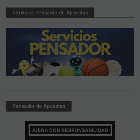
Servicios Pensador de Apuestas
Pensador de Apuestas