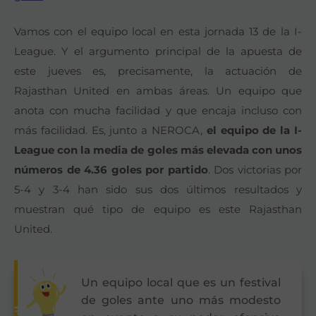
Vamos con el equipo local en esta jornada 13 de la I-
League. Y el argumento principal de la apuesta de
este jueves es, precisamente, la actuación de
Rajasthan United en ambas áreas. Un equipo que
anota con mucha facilidad y que encaja incluso con
más facilidad. Es, junto a NEROCA,
el equipo de la I-
League con la media de goles más elevada con unos
números de 4.36 goles por partido
. Dos victorias por
5-4 y 3-4 han sido sus dos últimos resultados y
muestran qué tipo de equipo es este Rajasthan
United.
Un equipo local que es un festival
de goles ante uno más modesto