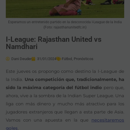
Esperamos un entretenido partido en la desconocida I-League de la India
(Foto: rajasthanunitedfc.in)
I-League: Rajasthan United vs
Namdhari
Dani Deuder
31/01/2024
Fútbol
,
Pronósticos
Este jueves os propongo como destino la I-League de
la India.
Una competición que, tradicionalmente, ha
sido la máxima categoría del fútbol indio
pero que,
ahora, vive a la sombra de la Indian Super League. Una
liga con más dinero y mucho más atractivo para los
jugadores extranjeros que llegan a esta parte de Asia.
Vamos con una apuesta en la que
necesitaremos
goles
.