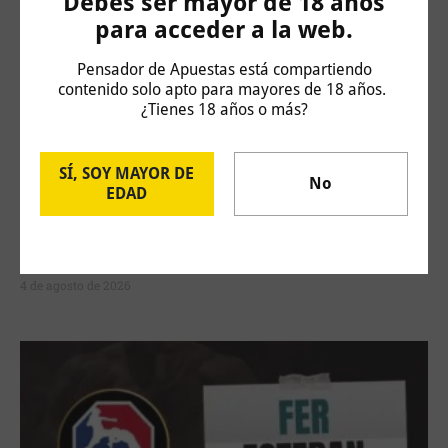
Debes ser mayor de 18 años
para acceder a la web.
Pensador de Apuestas está compartiendo
contenido solo apto para mayores de 18 años.
¿Tienes 18 años o más?
SÍ, SOY MAYOR DE
No
EDAD
Challenger Hagen: Carlos Taberner vs Juan
Bautista Torres
4 de agosto de 2026