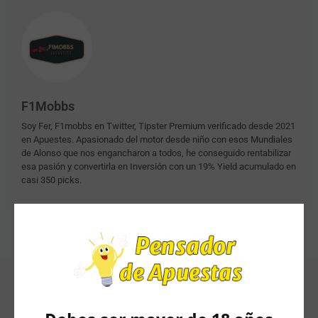
F1Mobbs
Soy Fer, F1mobbs en Twitter, Tipster Premium verificado desde 2021
en Apuestes. Apasionado del motor desde niño con esos Mundiales
de Alonso que nos engancharon a todos, he conseguido rentabilizar
esa pasión y convertirla en Inversión con un 19% Yield acumulado en
casi 350 picks.
Artículos Relacionados