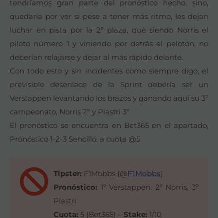
tendríamos gran parte del pronóstico hecho, sino,
quedaría por ver si pese a tener más ritmo, les dejan
luchar en pista por la 2ª plaza, que siendo Norris el
piloto número 1 y viniendo por detrás el pelotón, no
deberían relajarse y dejar al más rápido delante.
Con todo esto y sin incidentes como siempre digo, el
previsible desenlace de la Sprint debería ser un
Verstappen levantando los brazos y ganando aquí su 3º
campeonato, Norris 2º y Piastri 3º
El pronóstico se encuentra en Bet365 en el apartado,
Pronóstico 1-2-3 Sencillo, a cuota @5
Tipster:
F1Mobbs (@
F1Mobbs
)
Pronóstico:
1º Verstappen, 2º Norris, 3º
Piastri
Cuota:
5 (Bet365) –
Stake:
1/10