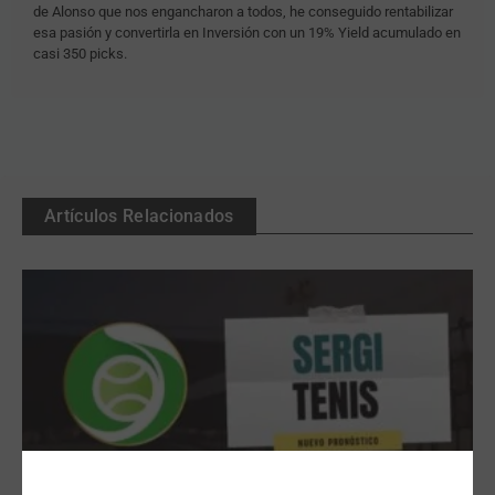
de Alonso que nos engancharon a todos, he conseguido rentabilizar
esa pasión y convertirla en Inversión con un 19% Yield acumulado en
casi 350 picks.
Artículos Relacionados