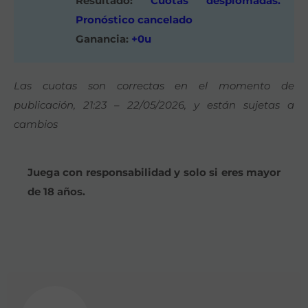
Resultado:
Cuotas desplomadas.
Pronóstico cancelado
Ganancia:
+0u
Las cuotas son correctas en el momento de
publicación, 21:23 – 22
/05/2026, y están sujetas a
cambios
Juega con responsabilidad y solo si eres mayor
de 18 años.