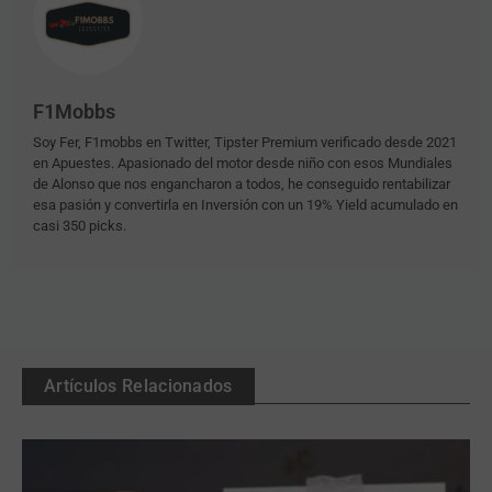
F1Mobbs
Soy Fer, F1mobbs en Twitter, Tipster Premium verificado desde 2021
en Apuestes. Apasionado del motor desde niño con esos Mundiales
de Alonso que nos engancharon a todos, he conseguido rentabilizar
esa pasión y convertirla en Inversión con un 19% Yield acumulado en
casi 350 picks.
Artículos Relacionados