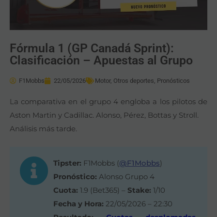
Fórmula 1 (GP Canadá Sprint):
Clasificación – Apuestas al Grupo
F1Mobbs
22/05/2026
Motor
,
Otros deportes
,
Pronósticos
La comparativa en el grupo 4 engloba a los pilotos de
Aston Martin y Cadillac. Alonso, Pérez, Bottas y Stroll.
Análisis más tarde.
Tipster:
F1Mobbs (
@F1Mobbs
)
Pronóstico:
Alonso Grupo 4
Cuota:
1.9 (Bet365) –
Stake:
1/10
Fecha y Hora:
22/05/2026 – 22:30