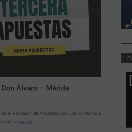
P
 Don Álvaro – Mérida
6 en el Pensador de Apuestas con una combinada
la web se
acertó.