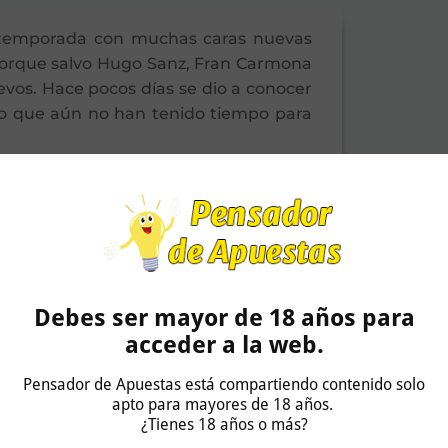
pretemporada con muchas caras nuevas
porque salvo Hugo Sanz, Fran Carmona
uevos. Hace pocos días se dio a conocer
 lo que aún no han tenido tiempo para
n estar mejor preparados para este partido. Dudo
Debes ser mayor de 18 años para
acceder a la web.
mistoso de pretemporada que promete goles. En
rminaron con más de dos tantos en el marcador,
Pensador de Apuestas está compartiendo contenido solo
 trece goles a favor y solo cuatro en contra. El
apto para mayores de 18 años.
¿Tienes 18 años o más?
mas dos ediciones (1-4 y 0-4), dejando claro que