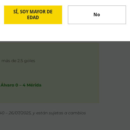
SÍ, SOY MAYOR DE
No
 mayor rodaje, así que debería imponer su ritmo y
EDAD
o local, ha sido incapaz de plantar cara en los
frir.
 más de 2.5 goles
 Álvaro 0 – 4 Mérida
40 – 26/07/2025, y están sujetas a cambios