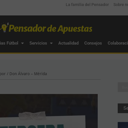
La familia del Pensador
Sobre n
ias Fútbol
Servicios
Actualidad
Consejos
Colaborac
por / Don Álvaro – Mérida
S