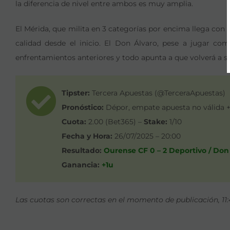
la diferencia de nivel entre ambos es muy amplia.
El Mérida, que milita en 3 categorías por encima llega con
calidad desde el inicio. El Don Álvaro, pese a jugar com
enfrentamientos anteriores y todo apunta a que volverá a su
Tipster:
Tercera Apuestas (@TerceraApuestas)
Pronóstico:
Dépor, empate apuesta no válida +
Cuota:
2.00 (Bet365) –
Stake:
1/10
Fecha y Hora:
26/07/2025 – 20:00
Resultado:
Ourense CF 0 – 2 Deportivo / Don
Ganancia:
+1u
Las cuotas son correctas en el momento de publicación, 11: