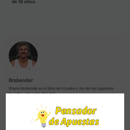
de 18 años.
Brabender
Wayne Brabender es el ídolo de mi padre y uno de mis jugadores
favoritos. ¡¡BA-LON-CES-TO!!