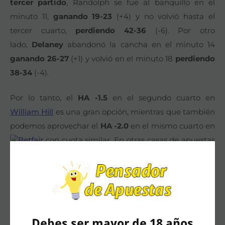
tercer partido
, Randolph se fue al banquillo en el
minuto 11,
ganando 19-23
(+4) y no volvió hasta el
tercer cuarto,
perdiendo 42-36
(-6). Por otro
lado,
Delaney
abandonó la cancha en el minuto 14
ganando 26-27
(+1) y volvió en el minuto 18
perdiendo
38-34
(-4).
Por lo tanto, el
HA -1.5
en el segundo cuarto en
William Hill
es una gran opción, mientras que también
podemos aprovechar el
HA -2.0
en el mismo cuarto en
Betfair
con cuota similar. En otras casas de apuestas
cómo
888sport
o KirolBet
tenemos el
HA -2.5
, pero
con una cuota superior. Y por último, en
Bet365
tendremos la apuesta disponible en directo, unos
minutos antes de que comience el segundo cuarto,
sobre las 21:00.
Debes ser mayor de 18 años