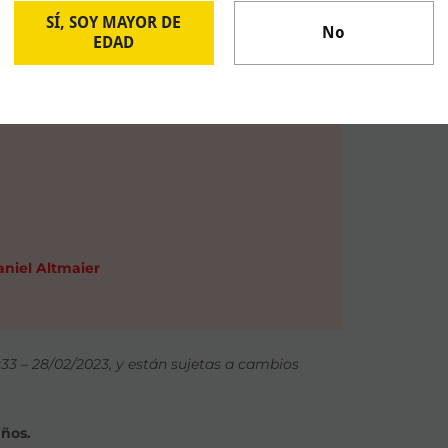
SÍ, SOY MAYOR DE
echo de que el torneo de Acapulco se dispute en
No
EDAD
echa las diferencias con Nakashima. En mi opinión
precios veo valor en la cuota del alemán.
aniel Altmaier
33 – 28/02/2023, y están sujetas a cambios
años.