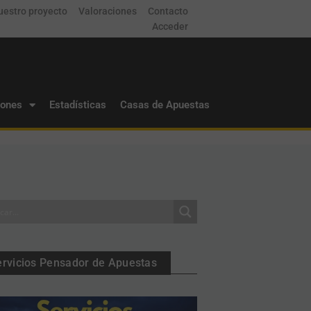
uestro proyecto
Valoraciones
Contacto
Acceder
iones
Estadísticas
Casas de Apuestas
ervicios Pensador de Apuestas