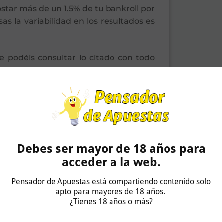
star más de un 1.5% de tu bankroll por
as la variabilidad en los resultados es
e podéis consultar lo citado con todo
aier
Debes ser mayor de 18 años para
competir. Su último partido fue en el Open de
acceder a la web.
 calendario estaban las citas de Dallas y Delray
Pensador de Apuestas está compartiendo contenido solo
molestias en una rodilla. Aunque su nivel es
apto para mayores de 18 años.
as las circunstancias, el favoritismo que podemos
¿Tienes 18 años o más?
 Altmaier tiene mucho más ritmo de competición.