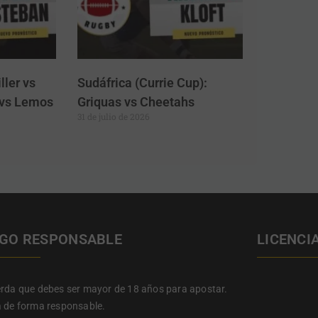
ller vs
Sudáfrica (Currie Cup):
a vs Lemos
Griquas vs Cheetahs
31 de julio de 2026
GO RESPONSABLE
LICENCI
rda que debes ser mayor de 18 años para apostar.
 de forma responsable.