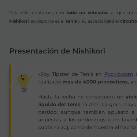
Para ello, contamos con
todo un veterano
, al que muc
Nishikori
, su deporte es el
tenis
y su especialidad el
circuit
Presentación de Nishikori
«Soy Tipster de Tenis en
Pyckio.com
d
realizado
más de 4000 pronósticos
, a
Hasta la fecha he conseguido un
yiel
líquido del tenis
, la ATP. La gran may
partido; aunque también apuesto a fa
apuestas a los underdogs o no favorit
cuota >2.20), como demuestra el hecho 