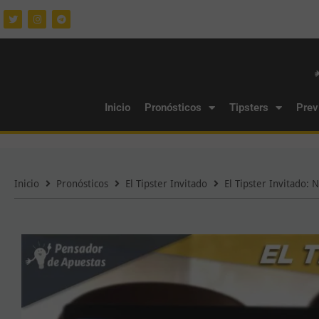
Inicio
Pronósticos
Tipsters
Prev
Inicio
Pronósticos
El Tipster Invitado
El Tipster Invitado: N