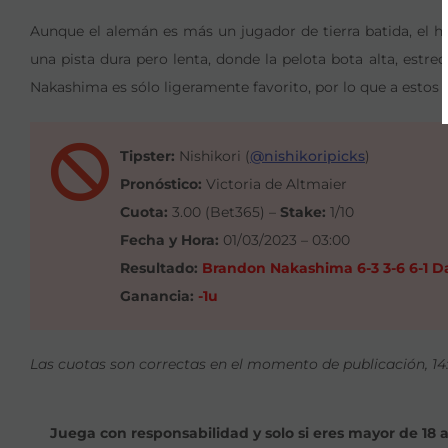
Aunque el alemán es más un jugador de tierra batida, el h
una pista dura pero lenta, donde la pelota bota alta, estr
Nakashima es sólo ligeramente favorito, por lo que a estos 
Tipster:
Nishikori (
@nishikoripicks
)
Pronóstico:
Victoria de Altmaier
Cuota:
3.00 (Bet365) –
Stake:
1/10
Fecha y Hora:
01/03/2023 – 03:00
Resultado:
Brandon Nakashima 6-3 3-6 6-1 D
Ganancia:
-1u
Las cuotas son correctas en el momento de publicación, 14:
Juega con responsabilidad y solo si eres mayor de 18 