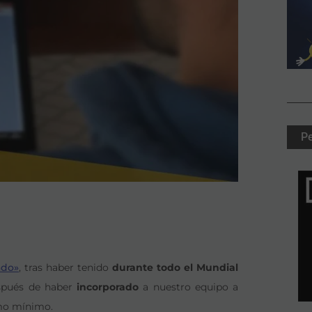
P
ado»
, tras haber tenido
durante todo el Mundial
espués de haber
incorporado
a nuestro equipo a
omo mínimo.