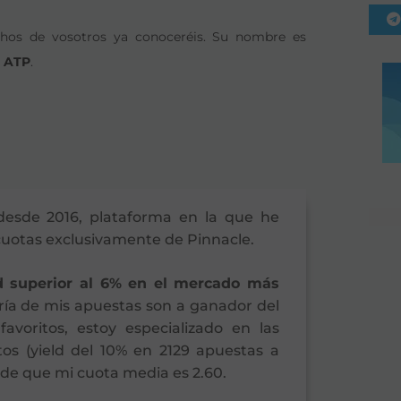
hos de vosotros ya conoceréis. Su nombre es
o ATP
.
esde 2016, plataforma en la que he
 cuotas exclusivamente de Pinnacle.
d superior al 6% en el mercado más
oría de mis apuestas son a ganador del
voritos, estoy especializado en las
os (yield del 10% en 2129 apuestas a
de que mi cuota media es 2.60.