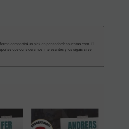
taforma compartirá un pick en pensadordeapuestas.com. El
deportes que consideramos interesantes y los sigáis si se