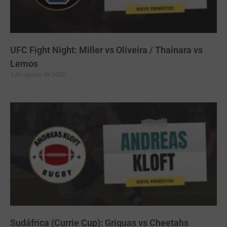
UFC Fight Night: Miller vs Oliveira / Thainara vs
Lemos
3 de agosto de 2026
Sudáfrica (Currie Cup): Griquas vs Cheetahs