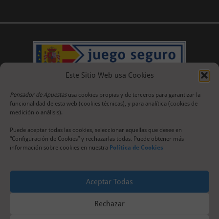
Este Sitio Web usa Cookies
Pensador de Apuestas
usa cookies propias y de terceros para garantizar la
funcionalidad de esta web (cookies técnicas), y para analítica (cookies de
medición o análisis).
Puede aceptar todas las cookies, seleccionar aquellas que desee en
“Configuración de Cookies” y rechazarlas todas. Puede obtener más
información sobre cookies en nuestra
Política de Cookies
Aceptar Todas
Rechazar