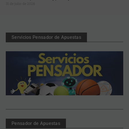
31 de julio de 2026
Servicios Pensador de Apuestas
Pensador de Apuestas