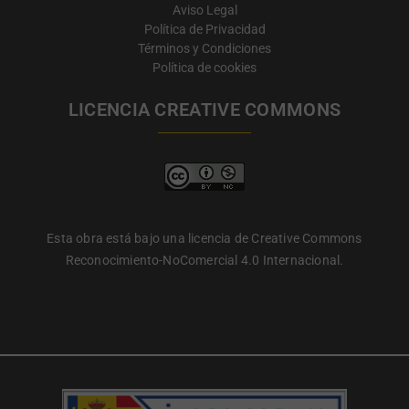
Aviso Legal
Política de Privacidad
Términos y Condiciones
Política de cookies
LICENCIA CREATIVE COMMONS
Esta obra está bajo una licencia de Creative Commons
Reconocimiento-NoComercial 4.0 Internacional.