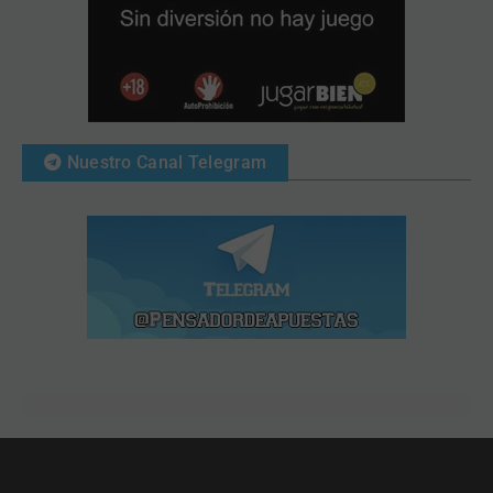
Nuestro Canal Telegram