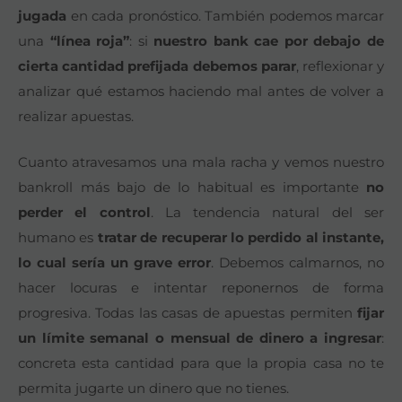
jugada
en cada pronóstico. También podemos marcar
una
“línea roja”
: si
nuestro bank cae por debajo de
cierta cantidad prefijada debemos parar
, reflexionar y
analizar qué estamos haciendo mal antes de volver a
realizar apuestas.
Cuanto atravesamos una mala racha y vemos nuestro
bankroll más bajo de lo habitual es importante
no
perder el control
. La tendencia natural del ser
humano es
tratar de recuperar lo perdido al instante,
lo cual sería un grave error
. Debemos calmarnos, no
hacer locuras e intentar reponernos de forma
progresiva. Todas las casas de apuestas permiten
fijar
un límite semanal o mensual de dinero a ingresar
:
concreta esta cantidad para que la propia casa no te
permita jugarte un dinero que no tienes.