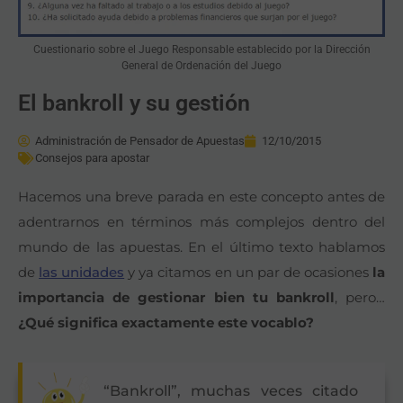
Cuestionario sobre el Juego Responsable establecido por la Dirección
General de Ordenación del Juego
El bankroll y su gestión
Administración de Pensador de Apuestas
12/10/2015
Consejos para apostar
Hacemos una breve parada en este concepto antes de
adentrarnos en términos más complejos dentro del
mundo de las apuestas. En el último texto hablamos
de
las unidades
y ya citamos en un par de ocasiones
la
importancia de gestionar bien tu bankroll
, pero…
¿Qué significa exactamente este vocablo?
“Bankroll”, muchas veces citado