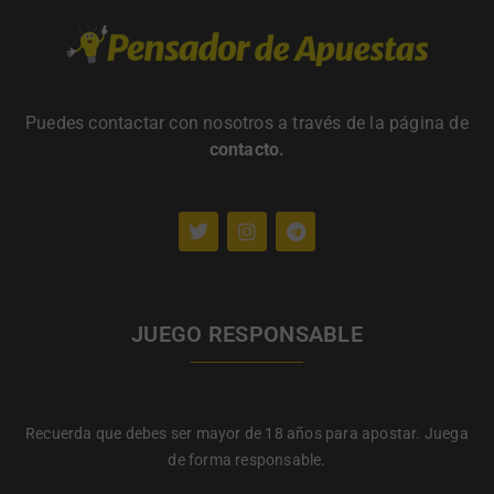
Puedes contactar con nosotros a través de la página de
contacto
.
JUEGO RESPONSABLE
Recuerda que debes ser mayor de 18 años para apostar. Juega
de forma responsable.