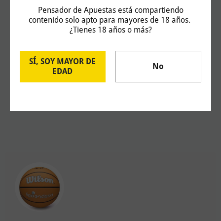
Pensador de Apuestas está compartiendo
Las cuotas son correctas en el momento de
contenido solo apto para mayores de 18 años.
¿Tienes 18 años o más?
publicación, 15:02 – 12/02/2025, y están sujetas a
cambios
SÍ, SOY MAYOR DE
No
EDAD
Juega con responsabilidad y solo si eres mayor
de 18 años.