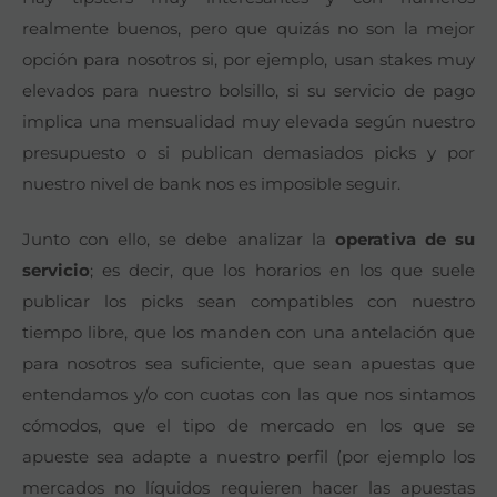
realmente buenos, pero que quizás no son la mejor
opción para nosotros si, por ejemplo, usan stakes muy
elevados para nuestro bolsillo, si su servicio de pago
implica una mensualidad muy elevada según nuestro
presupuesto o si publican demasiados picks y por
nuestro nivel de bank nos es imposible seguir.
Junto con ello, se debe analizar la
operativa de su
servicio
; es decir, que los horarios en los que suele
publicar los picks sean compatibles con nuestro
tiempo libre, que los manden con una antelación que
para nosotros sea suficiente, que sean apuestas que
entendamos y/o con cuotas con las que nos sintamos
cómodos, que el tipo de mercado en los que se
apueste sea adapte a nuestro perfil (por ejemplo los
mercados no líquidos requieren hacer las apuestas