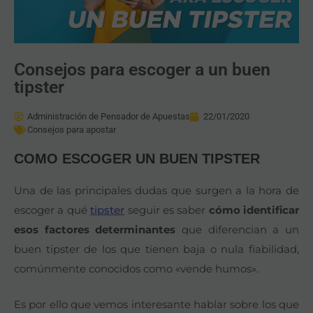
Consejos para escoger a un buen
tipster
Administración de Pensador de Apuestas
22/01/2020
Consejos para apostar
COMO ESCOGER UN BUEN TIPSTER
Una de las principales dudas que surgen a la hora de
escoger a qué
tipster
seguir es saber
cómo identificar
esos factores determinantes
que diferencian a un
buen tipster de los que tienen baja o nula fiabilidad,
comúnmente conocidos como «vende humos».
Es por ello que vemos interesante hablar sobre los que