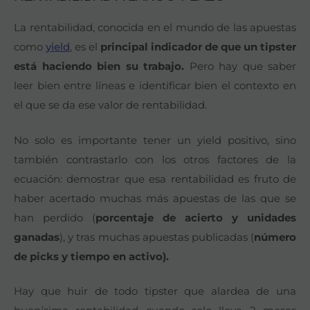
La rentabilidad, conocida en el mundo de las apuestas
como
yield
, es el
principal indicador de que un tipster
está haciendo bien su trabajo.
Pero hay que saber
leer bien entre líneas e identificar bien el contexto en
el que se da ese valor de rentabilidad.
No solo es importante tener un yield positivo, sino
también contrastarlo con los otros factores de la
ecuación: demostrar que esa rentabilidad es fruto de
haber acertado muchas más apuestas de las que se
han perdido (
porcentaje de acierto y unidades
ganadas
), y tras muchas apuestas publicadas (
número
de picks y tiempo en activo).
Hay que huir de todo tipster que alardea de una