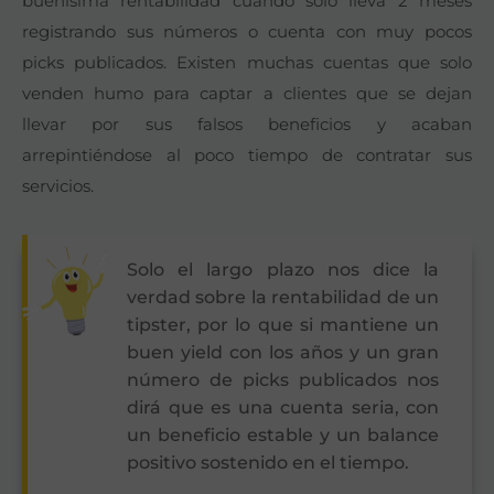
buenísima rentabilidad cuando solo lleva 2 meses
registrando sus números o cuenta con muy pocos
picks publicados. Existen muchas cuentas que solo
venden humo para captar a clientes que se dejan
llevar por sus falsos beneficios y acaban
arrepintiéndose al poco tiempo de contratar sus
servicios.
Solo el largo plazo nos dice la
verdad sobre la rentabilidad de un
tipster, por lo que si mantiene un
buen yield con los años y un gran
número de picks publicados nos
dirá que es una cuenta seria, con
un beneficio estable y un balance
positivo sostenido en el tiempo.