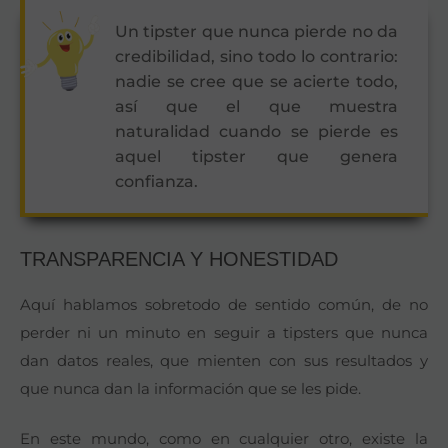
Un tipster que nunca pierde no da
credibilidad, sino todo lo contrario:
nadie se cree que se acierte todo,
así que el que muestra
naturalidad cuando se pierde es
aquel tipster que genera
confianza.
TRANSPARENCIA Y HONESTIDAD
Aquí hablamos sobretodo de sentido común, de no
perder ni un minuto en seguir a tipsters que nunca
dan datos reales, que mienten con sus resultados y
que nunca dan la información que se les pide.
En este mundo, como en cualquier otro, existe la