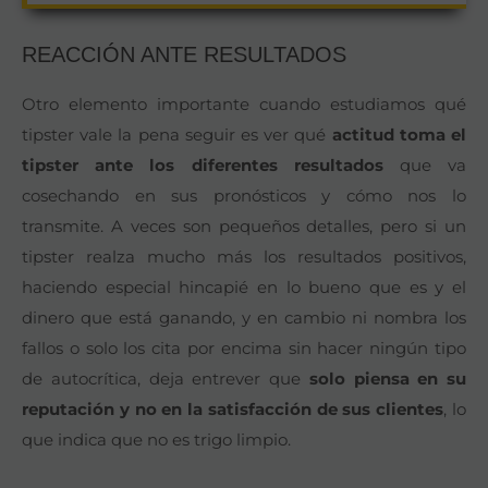
REACCIÓN ANTE RESULTADOS
Otro elemento importante cuando estudiamos qué
tipster vale la pena seguir es ver qué
actitud toma el
tipster ante los diferentes resultados
que va
cosechando en sus pronósticos y cómo nos lo
transmite. A veces son pequeños detalles, pero si un
tipster realza mucho más los resultados positivos,
haciendo especial hincapié en lo bueno que es y el
dinero que está ganando, y en cambio ni nombra los
fallos o solo los cita por encima sin hacer ningún tipo
de autocrítica, deja entrever que
solo piensa en su
reputación y no en la satisfacción de sus clientes
, lo
que indica que no es trigo limpio.