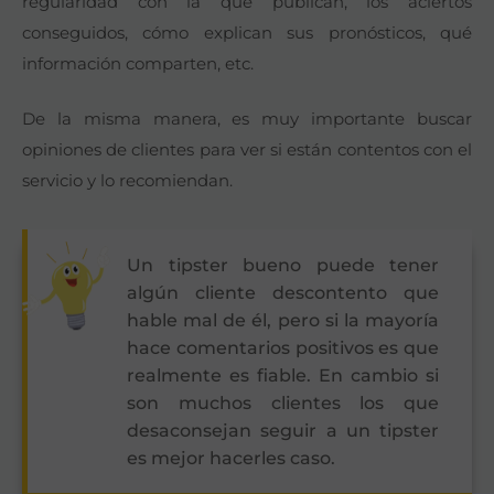
regularidad con la que publican, los aciertos
conseguidos, cómo explican sus pronósticos, qué
información comparten, etc.
De la misma manera, es muy importante buscar
opiniones de clientes para ver si están contentos con el
servicio y lo recomiendan.
Un tipster bueno puede tener
algún cliente descontento que
hable mal de él, pero si la mayoría
hace comentarios positivos es que
realmente es fiable. En cambio si
son muchos clientes los que
desaconsejan seguir a un tipster
es mejor hacerles caso.