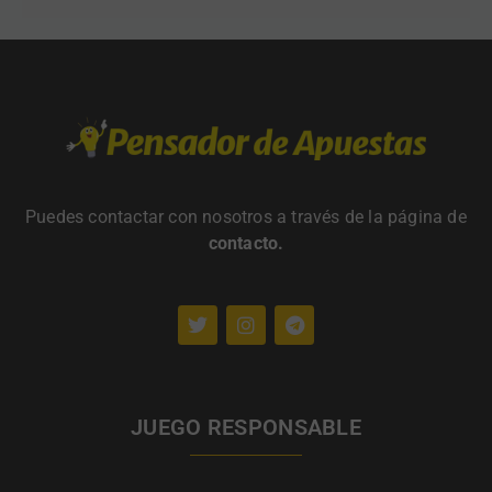
Puedes contactar con nosotros a través de la página de
contacto
.
JUEGO RESPONSABLE