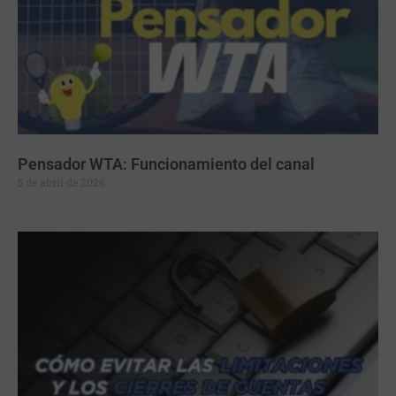
Pensador WTA: Funcionamiento del canal
5 de abril de 2026