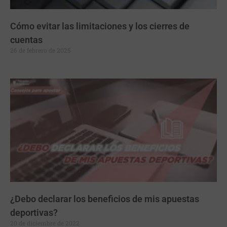
Cómo evitar las limitaciones y los cierres de
cuentas
26 de febrero de 2025
¿Debo declarar los beneficios de mis apuestas
deportivas?
20 de diciembre de 2022