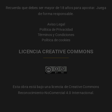
Recuerda que debes ser mayor de 18 años para apostar. Juega
de forma responsable.
Aviso Legal
Política de Privacidad
Términos y Condiciones
Política de cookies
LICENCIA CREATIVE COMMONS
Esta obra está bajo una licencia de Creative Commons
Reconocimiento-NoComercial 4.0 Internacional.