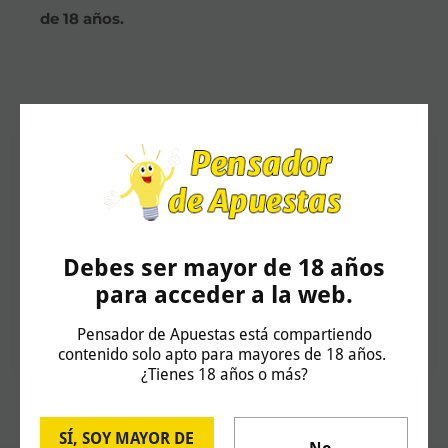
de 18 años.
Debes ser mayor de 18 años
Apuestas Xavi
para acceder a la web.
Tipster de fútbol. Desde hace más de 11 años trato de rentabilizar mi
Pensador de Apuestas está compartiendo
afición al llamado deporte rey con las apuestas deportivas.
contenido solo apto para mayores de 18 años.
¿Tienes 18 años o más?
SÍ, SOY MAYOR DE