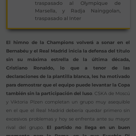
traspasado al Olympique de
Marsella, y Radja Nainggolan,
traspasado al Inter
El himno de la Champions volverá a sonar en el
Bernabéu y el Real Madrid inicia la defensa del título
sin su máxima estrella de la última década,
Cristiano Ronaldo, lo que a tenor de las
declaraciones de la plantilla blanca, les ha motivado
para demostrar que el equipo puede levantar la Copa
también sin la participación del luso
. CSKA de Moscú
y Viktoria Plzen completan un grupo muy asequible
en el que el Real Madrid debería quedar primero sin
excesivos problemas y hoy se enfrenta ante su mayor
rival del grupo.
El partido no llega en un buen
momento para la Roma, en la que Eusebio Di