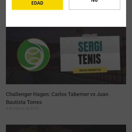
No
EDAD
Artículos Relacionados
Challenger Hagen: Carlos Taberner vs Juan
Bautista Torres
4 de agosto de 2026