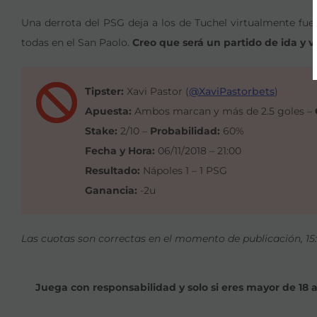
Una derrota del PSG deja a los de Tuchel virtualmente fue
todas en el San Paolo.
Creo que será un partido de ida y 
Tipster:
Xavi Pastor (
@XaviPastorbets
)
Apuesta:
Ambos marcan y más de 2.5 goles –
Stake:
2/10 –
Probabilidad:
60%
Fecha y Hora:
06/11/2018 – 21:00
Resultado:
Nápoles 1 – 1 PSG
Ganancia:
-2u
Las cuotas son correctas en el momento de publicación, 15:
Juega con responsabilidad y solo si eres mayor de 18 