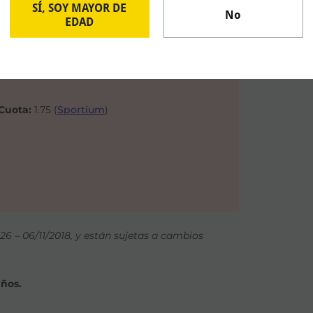
SÍ, SOY MAYOR DE
No
EDAD
ra de la Champions League, y tienen que ir a por
vuelta, con ocasiones en ambas porterías
.
Cuota:
1.75 (
Sportium
)
26 – 06/11/2018, y están sujetas a cambios
años.