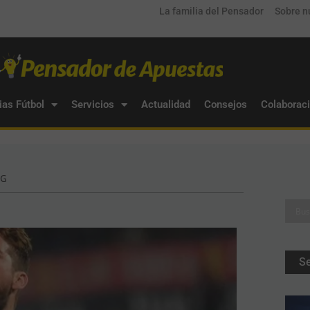
La familia del Pensador
Sobre n
ias Fútbol
Servicios
Actualidad
Consejos
Colaborac
SG
S