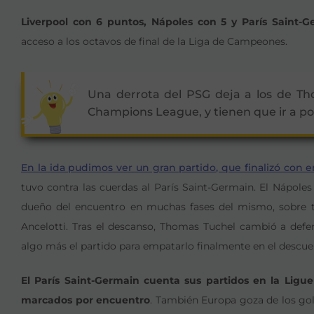
Liverpool con 6 puntos, Nápoles con 5 y París Saint-
acceso a los octavos de final de la Liga de Campeones.
Una derrota del PSG deja a los de Th
Champions League, y tienen que ir a po
En la ida pudimos ver un gran partido, que finalizó con 
tuvo contra las cuerdas al París Saint-Germain. El Nápoles
dueño del encuentro en muchas fases del mismo, sobre t
Ancelotti. Tras el descanso, Thomas Tuchel cambió a defen
algo más el partido para empatarlo finalmente en el descue
El París Saint-Germain cuenta sus partidos en la Ligue
marcados por encuentro
. También Europa goza de los go