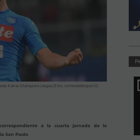
P
ada 4 de la Champions League (Foto: corrieredellosport.it)
correspondiente a la cuarta jornada de la
dio San Paolo
.