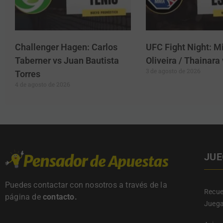
Challenger Hagen: Carlos
UFC Fight Night: Mi
Taberner vs Juan Bautista
Oliveira / Thainar
3 de agosto de 2026
Torres
4 de agosto de 2026
JUE
Puedes contactar con nosotros a través de la
Recue
página de
contacto
.
Juega