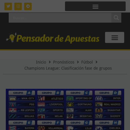
Inicio
Pronósticos
Fútbol
Champions League: Clasificación fase de grupos