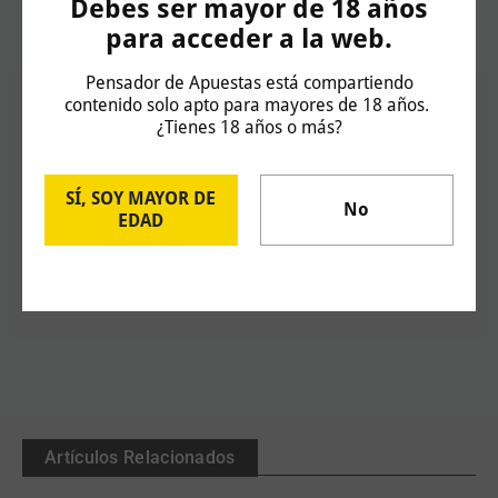
Debes ser mayor de 18 años
para acceder a la web.
Pensador de Apuestas está compartiendo
contenido solo apto para mayores de 18 años.
¿Tienes 18 años o más?
SÍ, SOY MAYOR DE
No
EDAD
Pensador de Apuestas
Pronósticos deportivos desde el año 2010. Yield del 15% en más de
2000 apuestas. Colaborador de Radio Marca.
Artículos Relacionados