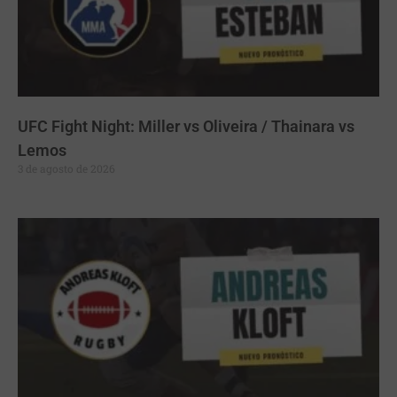
UFC Fight Night: Miller vs Oliveira / Thainara vs
Lemos
3 de agosto de 2026