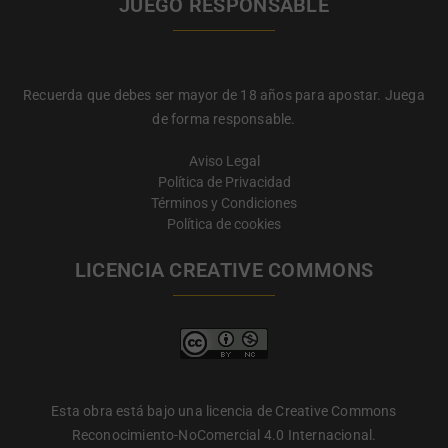
JUEGO RESPONSABLE
Recuerda que debes ser mayor de 18 años para apostar. Juega
de forma responsable.
Aviso Legal
Política de Privacidad
Términos y Condiciones
Política de cookies
LICENCIA CREATIVE COMMONS
Esta obra está bajo una licencia de Creative Commons
Reconocimiento-NoComercial 4.0 Internacional.