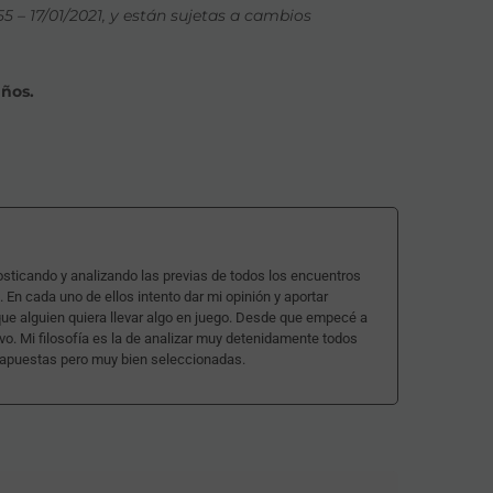
 – 17/01/2021, y están sujetas a cambios
años.
osticando y analizando las previas de todos los encuentros
 En cada uno de ellos intento dar mi opinión y aportar
ue alguien quiera llevar algo en juego. Desde que empecé a
vo. Mi filosofía es la de analizar muy detenidamente todos
 apuestas pero muy bien seleccionadas.