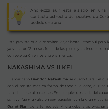
Andreozzi aún está aislado en una 
contacto estrecho del positivo de Cerún
podido entrenar
Está previsto que le permitan viajar hasta Estambul pero l
ya venía de 13 meses fuera de las pistas y en indoor su 
con este parón en los entrenamientos.
NAKASHIMA VS ILKEL
El americano
Brandon Nakashima
se quedó fuera del cua
con el tenista más en forma de todo el cuadro, el ruso
K
partido al irse al tercer set. En cualquier otro lado del cu
su nivel fue muy alto en comparación con la gran mayoría d
Grand Slam
de la temporada. Ahora debería aprovechar 