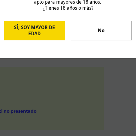
apto para mayores de 18 años.
tamente en las grandes citas. Aquí debutará ante
¿Tienes 18 años o más?
 está en estas posiciones alrededor del 200 es por
antuvieron puede seguir compitiendo a este nivel.
SÍ, SOY MAYOR DE
No
Ilkel nos encontramos con derrotas muy duras,
EDAD
F. Esta semana también ha competido en la fase
ojowczyk
que viajó a recoger el cheque sin ser
i no presentado