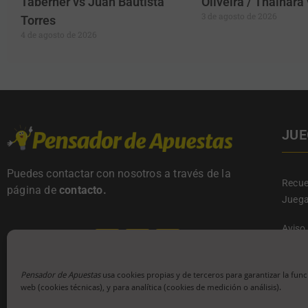
Taberner vs Juan Bautista
Oliveira / Thainar
3 de agosto de 2026
Torres
4 de agosto de 2026
JUE
Puedes contactar con nosotros a través de la
Recue
página de
contacto
.
Juega
Aviso
Políti
Térmi
Políti
Pensador de Apuestas
usa cookies propias y de terceros para garantizar la func
web (cookies técnicas), y para analítica (cookies de medición o análisis).