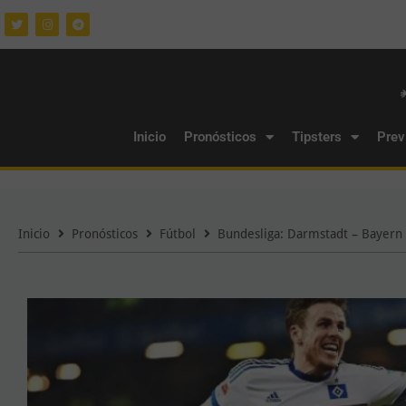
Inicio
Pronósticos
Tipsters
Prev
Inicio
Pronósticos
Fútbol
Bundesliga: Darmstadt – Bayern 