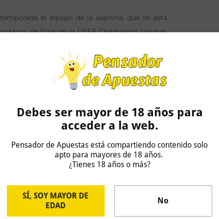
emporada el equipo de la aspirina, que se está
s octavos de final de la UEFA Champions League,
 de las posiciones europeas.
Roger Schmidt
no
ores como Bellarabi, Aránguiz o Bender; pero no
garantías.
stadt no ha caído a domicilio han sido
Debes ser mayor de 18 años para
os llamados a luchar por eludir el
acceder a la web.
Pensador de Apuestas está compartiendo contenido solo
apto para mayores de 18 años.
¿Tienes 18 años o más?
enso tras haber sumado únicamente 9 puntos de
 que ha disputado, y los partidos en los que ha
SÍ, SOY MAYOR DE
go (16º) y el Darmsdatd (18º). Nos sorprendería
No
EDAD
everkusen.