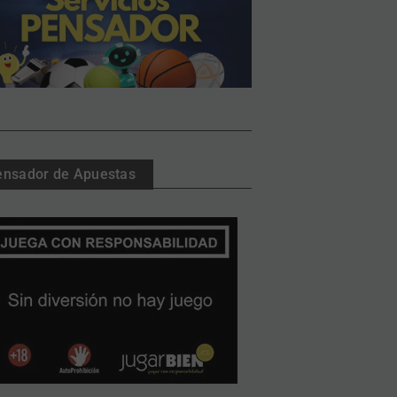
ensador de Apuestas