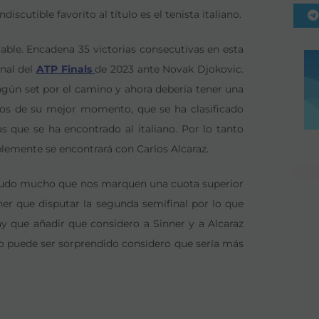
scutible favorito al título es el tenista italiano.
able. Encadena 35 victorias consecutivas en esta
inal del
ATP Finals
de 2023 ante Novak Djokovic.
ingún set por el camino y ahora debería tener una
jos de su mejor momento, que se ha clasificado
s que se ha encontrado al italiano. Por lo tanto
iblemente se encontrará con Carlos Alcaraz.
ro dudo mucho que nos marquen una cuota superior
ener que disputar la segunda semifinal por lo que
ay que añadir que considero a Sinner y a Alcaraz
no puede ser sorprendido considero que sería más