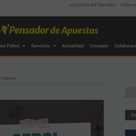
La familia del Pensador
Sobre n
ias Fútbol
Servicios
Actualidad
Consejos
Colaborac
el torneo
S