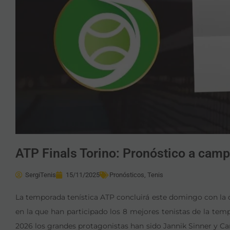
ATP Finals Torino: Pronóstico a camp
SergiTenis
15/11/2025
Pronósticos
,
Tenis
La temporada tenística ATP concluirá este domingo con la di
en la que han participado los 8 mejores tenistas de la temp
2026 los grandes protagonistas han sido Jannik Sinner y Car