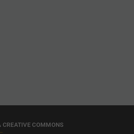
A CREATIVE COMMONS